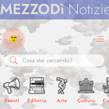
ZZODì
Notizie
ME
Gallerie
Notizie
Eventi
Editoria
Arte
Cultura
Cu