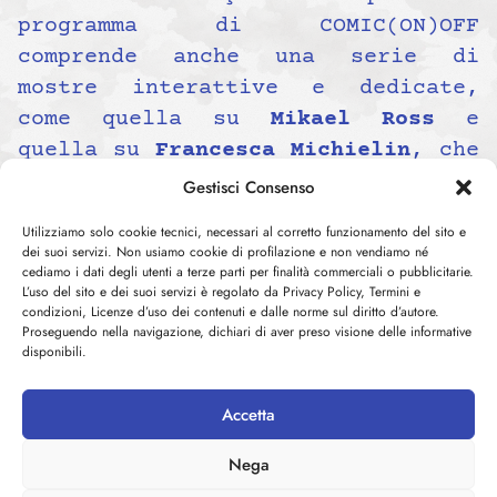
programma di COMIC(ON)OFF
comprende anche una serie di
mostre interattive e dedicate,
come quella su
Mikael Ross
e
quella su
Francesca Michielin
, che
daranno ai visitatori un’ulteriore
Gestisci Consenso
possibilità di esplorare il mondo
Utilizziamo solo cookie tecnici, necessari al corretto funzionamento del sito e
della cultura pop.
dei suoi servizi. Non usiamo cookie di profilazione e non vendiamo né
Per coloro che intendono
cediamo i dati degli utenti a terze parti per finalità commerciali o pubblicitarie.
L’uso del sito e dei suoi servizi è regolato da Privacy Policy, Termini e
partecipare al festival, è
condizioni, Licenze d’uso dei contenuti e dalle norme sul diritto d’autore.
Proseguendo nella navigazione, dichiari di aver preso visione delle informative
possibile acquistare i biglietti
disponibili.
direttamente sul sito ufficiale,
con tariffe che vanno dai 17,50€
Accetta
per il biglietto intero ai 40€ per
l’abbonamento che consente
Nega
l’accesso per tutti e quattro i