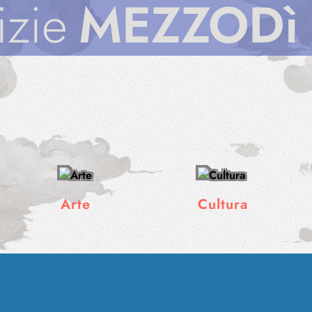
ZODì
Notizie
Arte
Cultura
Gallerie
Notizie