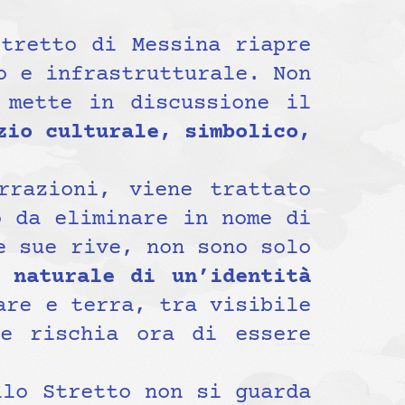
tretto di Messina riapre
o e infrastrutturale. Non
 mette in discussione il
zio culturale, simbolico,
rrazioni, viene trattato
o da eliminare in nome di
e sue rive, non sono solo
 naturale di un’identità
are e terra, tra visibile
he rischia ora di essere
llo Stretto non si guarda