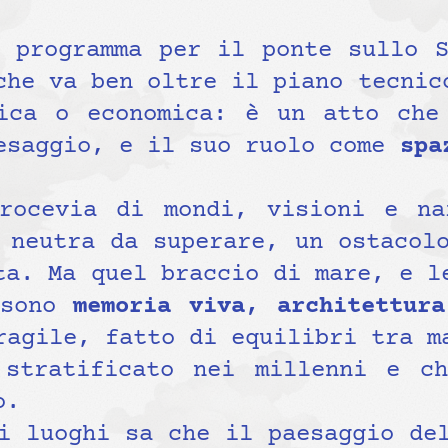
i programma per il ponte sullo S
che va ben oltre il piano tecnic
ica o economica: è un atto che
esaggio, e il suo ruolo come
spa
rocevia di mondi, visioni e na
 neutra da superare, un ostacol
ta. Ma quel braccio di mare, e l
 sono
memoria viva, architettura
ragile, fatto di equilibri tra m
stratificato nei millenni e c
o.
i luoghi sa che il paesaggio de