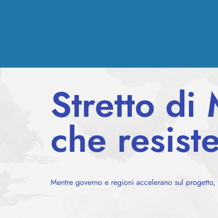
Stretto di
che resist
Mentre governo e regioni accelerano sul progetto, 