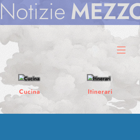
MEZZODì
Noti
Cucina
Itinerari