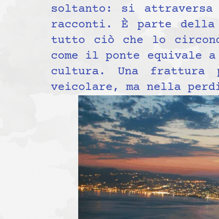
soltanto: si attraversa
racconti. È parte della
tutto ciò che lo circon
come il ponte equivale 
cultura. Una frattura
veicolare, ma nella perd