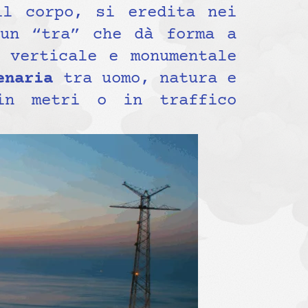
il corpo, si eredita nei
 un “tra” che dà forma a
 verticale e monumentale
enaria
tra uomo, natura e
in metri o in traffico