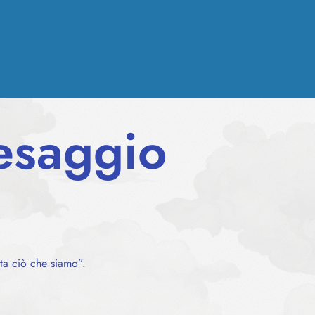
aesaggio
sta ciò che siamo”.