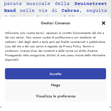
parata musicale della
Seuinstreet
Band
nelle vie di
Cabras
, seguita
dalla conclusione della rassegna
Gestisci Consenso
cinematografica
“Faces of Hope”
,
con la proiezione del film
“The
Utilizziamo solo cookie tecnici, necessari al corretto funzionamento del sito e
dei suoi servizi. Non usiamo cookie di profilazione e non vendiamo né
Specials – Fuori dal comune”
e
cediamo i dati degli utenti a terze parti per finalità commerciali o pubblicitarie.
l’apertura musicale del
Julia
L’uso del sito e dei suoi servizi è regolato da Privacy Policy, Termini e
condizioni, Licenze d’uso dei contenuti e dalle norme sul diritto d’autore.
Ensemble
. Inizio ore
21
, ingresso
Proseguendo nella navigazione, dichiari di aver preso visione delle informative
gratuito.
disponibili.
I biglietti per i concerti sono
disponibili attraverso i canali
Accetta
ufficiali del festival. Dopo le
Nega
serate a Tharros, il programma di
Dromos
proseguirà in diverse
Visualizza le preferenze
località della provincia di
Oristano
, con appuntamenti che