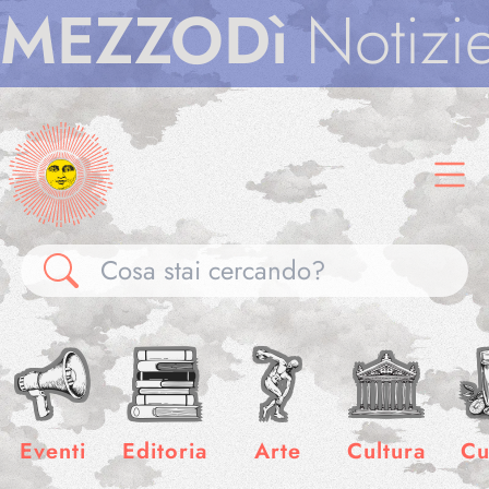
ZZODì
Notizie
M
Gallerie
Notizie
Eventi
Editoria
Arte
Cultura
Cu