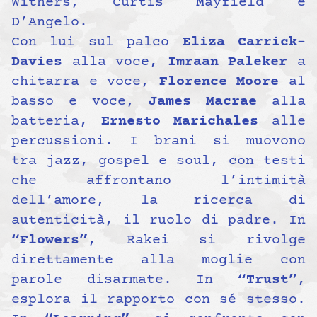
Withers, Curtis Mayfield e
D’Angelo.
Con lui sul palco
Eliza Carrick-
Davies
alla voce,
Imraan Paleker
a
chitarra e voce,
Florence Moore
al
basso e voce,
James Macrae
alla
batteria,
Ernesto Marichales
alle
percussioni. I brani si muovono
tra jazz, gospel e soul, con testi
che affrontano l’intimità
dell’amore, la ricerca di
autenticità, il ruolo di padre. In
“Flowers”
, Rakei si rivolge
direttamente alla moglie con
parole disarmate. In
“Trust”
,
esplora il rapporto con sé stesso.