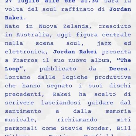
27 luglio alle ore 21.30
sarà la
volta del soul raffinato di
Jordan
Rakei
.
Nato in Nuova Zelanda, cresciuto
in Australia, oggi figura centrale
nella scena soul, jazz ed
elettronica,
Jordan Rakei
presenta
a Tharros il suo nuovo album,
“The
Loop”
, pubblicato da
Decca
.
Lontano dalle logiche produttive
che hanno segnato i suoi dischi
precedenti, Rakei ha scelto di
scrivere lasciandosi guidare dal
sentimento e dalla memoria
musicale, richiamando miti
personali come Stevie Wonder, Bill