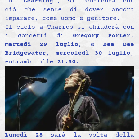
In
“Learning”
, si confronta con
ciò che sente di dover ancora
imparare, come uomo e genitore.
Il ciclo a Tharros si chiuderà con
i concerti di
Gregory Porter
,
martedì 29 luglio
, e
Dee Dee
Bridgewater
,
mercoledì 30 luglio
,
entrambi alle
21.30
.
Lunedì 28
sarà la volta della