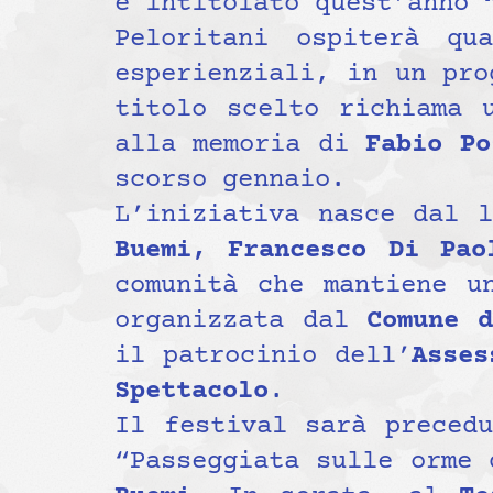
e intitolato quest’anno
Peloritani ospiterà q
esperienziali, in un pro
titolo scelto richiama 
alla memoria di
Fabio Po
scorso gennaio.
L’iniziativa nasce dal 
Buemi, Francesco Di Pao
comunità che mantiene u
organizzata dal
Comune d
il patrocinio dell’
Asses
Spettacolo
.
Il festival sarà preced
“Passeggiata sulle orme