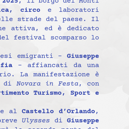
 2025
, il borgo dei Monti
ica, circo
e laboratori
elle strade del paese. Il
ne attiva, ed è dedicato
del festival scomparso lo
resi emigranti –
Giuseppe
fia
– affiancati da una
rio. La manifestazione è
o di
Novara in Festa
, con
rtimento Turismo, Sport e
ne al
Castello d’Orlando
,
 breve
Ulysses
di
Giuseppe