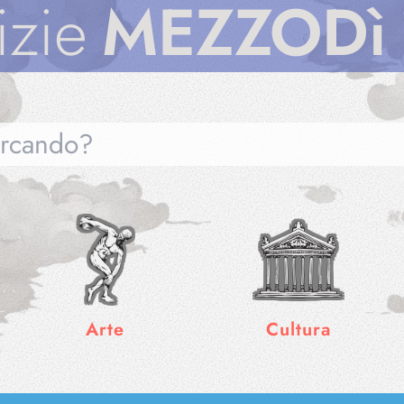
MEZZODì
Not
Gallerie
Arte
Cultura
Notizie