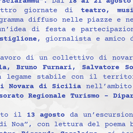
“Sciarammu”
. Dal
18 al 21 agosto
uattro giornate di
teatro, mus
gramma diffuso nelle piazze e n
un’idea di festa e partecipazio
stiglione
, giornalista e amico 
lavoro di un collettivo di nova
la, Bruno Furnari, Salvatore So
n legame stabile con il territo
i Novara di Sicilia
nell’ambit
sorato Regionale Turismo – Dipa
uto il
13 agosto
da un’escursio
 di Noa”, con lettura del poema