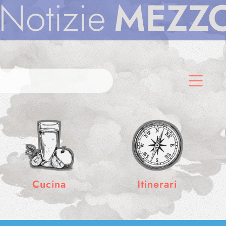
izie
MEZZODì
Cucina
Itinerari