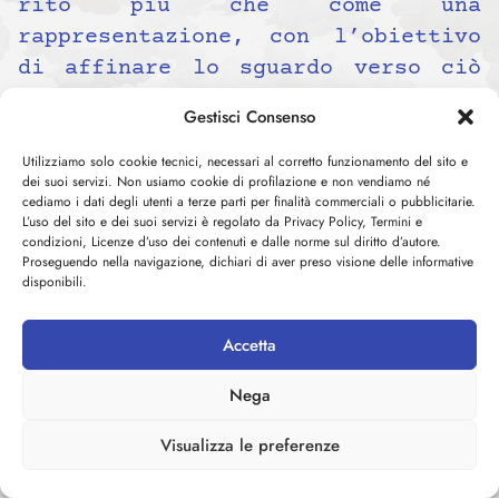
rito più che come una
rappresentazione, con l’obiettivo
di affinare lo sguardo verso ciò
che abita dentro e fuori
Gestisci Consenso
l’individuo.
La rassegna
Luoghi Sospesi – tra
Utilizziamo solo cookie tecnici, necessari al corretto funzionamento del sito e
dei suoi servizi. Non usiamo cookie di profilazione e non vendiamo né
passato e futuro
, giunta alla
cediamo i dati degli utenti a terze parti per finalità commerciali o pubblicitarie.
quinta edizione, nasce dal lavoro
L’uso del sito e dei suoi servizi è regolato da Privacy Policy, Termini e
condizioni, Licenze d’uso dei contenuti e dalle norme sul diritto d’autore.
della comunità locale per
Proseguendo nella navigazione, dichiari di aver preso visione delle informative
disponibili.
restituire vitalità al Villaggio
Normann. Ogni anno propone eventi
Accetta
artistici e culturali che pongono
in relazione memoria, patrimonio
Nega
minerario e nuove forme di
sperimentazione. L’
Associazione
Visualizza le preferenze
Villaggio Normann Odv
, promotrice