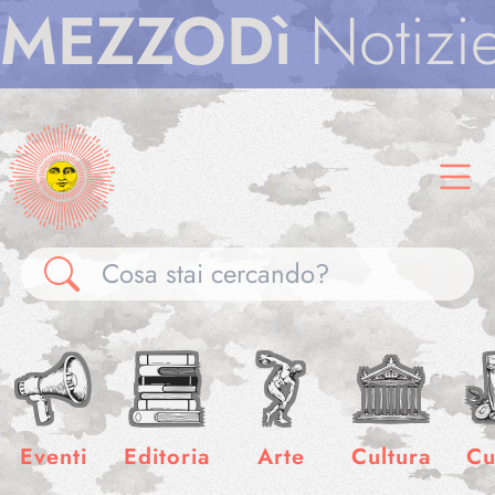
ZZODì
Notizie
ME
Gallerie
Notizie
Eventi
Editoria
Arte
Cultura
Cu