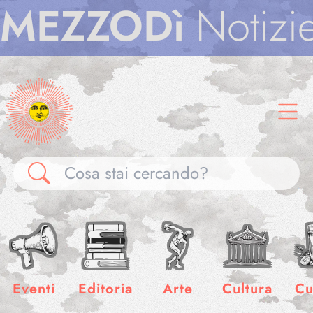
ZZODì
Notizie
M
Gallerie
Notizie
Eventi
Editoria
Arte
Cultura
Cu