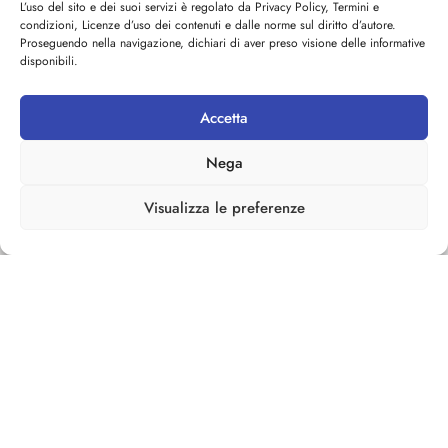
L’uso del sito e dei suoi servizi è regolato da Privacy Policy, Termini e
Frank Miller
e
Mike Mignola
.
condizioni, Licenze d’uso dei contenuti e dalle norme sul diritto d’autore.
Proseguendo nella navigazione, dichiari di aver preso visione delle informative
La tradizione argentina del
disponibili.
fumetto trova spazio con
Enrique
Breccia
, autore di una lunga
Accetta
carriera che include
Che – Una
Nega
vita in rivolta
,
Alvar Mayor
,
Il
collezionista dei sogni
e
Visualizza le preferenze
collaborazioni con
Marvel
,
DC
Comics
e
Sergio Bonelli Editore
.
Il manifesto ufficiale
dell’edizione porta la firma di
Maurizio Rosenzweig
, che ha
reinterpretato il mito delle
sirene dell’Addaura legandolo
all’identità creativa di Palermo.
Palermo Comic Convention 2025
fa