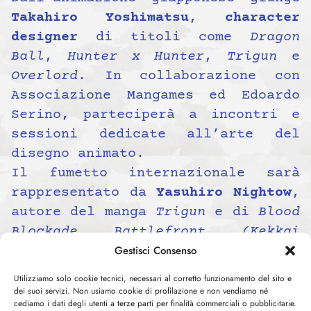
Takahiro Yoshimatsu
,
character
designer
di titoli come
Dragon
Ball
,
Hunter x Hunter
,
Trigun
e
Overlord
. In collaborazione con
Associazione Mangames ed Edoardo
Serino, parteciperà a incontri e
sessioni dedicate all’arte del
disegno animato.
Il fumetto internazionale sarà
rappresentato da
Yasuhiro Nightow
,
autore del manga
Trigun
e di
Blood
Blockade Battlefront (Kekkai
Sensen)
. Le sue opere mescolano
Gestisci Consenso
suggestioni western,
Utilizziamo solo cookie tecnici, necessari al corretto funzionamento del sito e
fantascientifiche e fantasy, con
dei suoi servizi. Non usiamo cookie di profilazione e non vendiamo né
cediamo i dati degli utenti a terze parti per finalità commerciali o pubblicitarie.
influenze di autori americani come