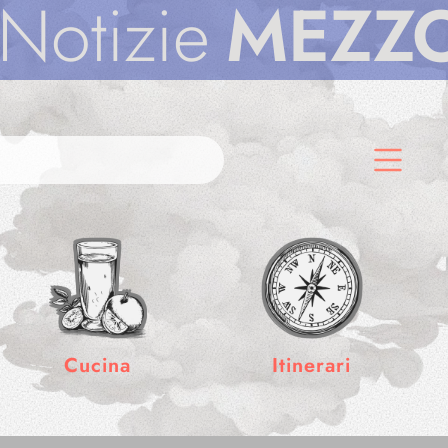
izie
MEZZODì
Cucina
Itinerari