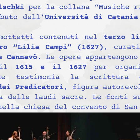
lschki
per la collana “Musiche r
buto dell’
Università di Catania
 mottetti contenuti nel
terzo li
ro “Lilia Campi” (1627)
, curat
e Cannavò
. Le opere appartengono
 il
1615 e il 1627
per organi
one testimonia la scrittur
dei Predicatori
, figura autorevo
a delle laudi sacre. Le fonti s
nella chiesa del convento di San