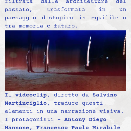
filtrata dalle architetture del
passato, trasformata in un
paesaggio distopico in equilibrio
tra memoria e futuro.
Il
videoclip
, diretto da
Salvino
Martinciglio
, traduce questi
elementi in una narrazione visiva.
I protagonisti –
Antony Diego
Mannone
,
Francesco Paolo Mirabile