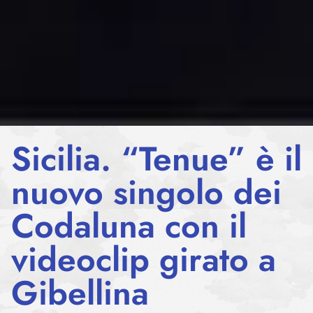
Sicilia. “Tenue” è il
nuovo singolo dei
Codaluna con il
videoclip girato a
Gibellina