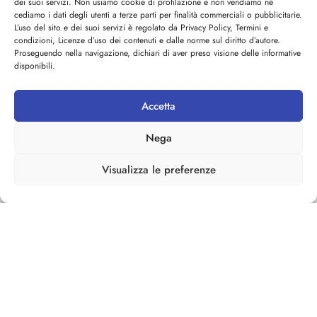
dei suoi servizi. Non usiamo cookie di profilazione e non vendiamo né
produzione del videoclip sono di
cediamo i dati degli utenti a terze parti per finalità commerciali o pubblicitarie.
L’uso del sito e dei suoi servizi è regolato da Privacy Policy, Termini e
Salvino Martinciglio
, con
Gloria
condizioni, Licenze d’uso dei contenuti e dalle norme sul diritto d’autore.
Pia Salvato
,
Francesco Paolo
Proseguendo nella navigazione, dichiari di aver preso visione delle informative
disponibili.
Mirabile
e
Antony Diego Mannone
nel cast.
Accetta
I
Codaluna
nascono nel 2020 a
Marsala
, in
Sicilia
, durante la
Nega
pandemia. Il progetto sviluppa un
Visualizza le preferenze
linguaggio che combina alternative
rock ed elettronica, con
riferimenti a
Depeche Mode
,
Nine
Inch Nails
,
Subsonica
e
Bluvertigo
, mantenendo una
direzione personale. Il duo è al
lavoro sul primo album,
“2 giorni
di buio”
, un concept dedicato a