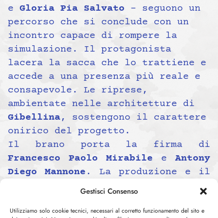
e
Gloria Pia Salvato
– seguono un
percorso che si conclude con un
incontro capace di rompere la
simulazione. Il protagonista
lacera la sacca che lo trattiene e
accede a una presenza più reale e
consapevole. Le riprese,
ambientate nelle architetture di
Gibellina
, sostengono il carattere
onirico del progetto.
Il brano porta la firma di
Francesco Paolo Mirabile
e
Antony
Diego Mannone
. La produzione e il
mix sono curati da
Fabio Genco
,
Gestisci Consenso
mentre il mastering è realizzato
Utilizziamo solo cookie tecnici, necessari al corretto funzionamento del sito e
da
Carlo Madaghiele
. La regia e la