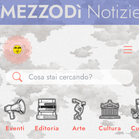
ZZODì
Notizie
M
Gallerie
Notizie
Eventi
Editoria
Arte
Cultura
Cu