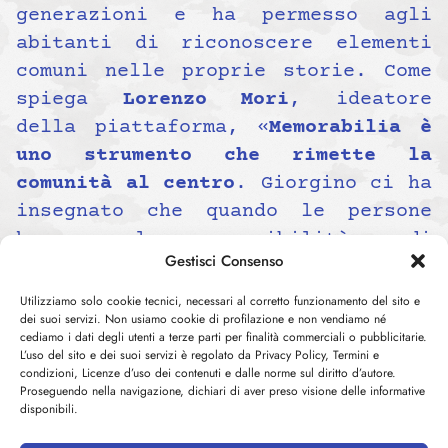
generazioni e ha permesso agli
abitanti di riconoscere elementi
comuni nelle proprie storie. Come
spiega
Lorenzo Mori
, ideatore
della piattaforma, «
Memorabilia è
uno strumento che rimette la
comunità al centro
. Giorgino ci ha
insegnato che quando le persone
hanno la possibilità di
Gestisci Consenso
raccontarsi, l’archivio diventa un
atto di cura verso sé stessi e
Utilizziamo solo cookie tecnici, necessari al corretto funzionamento del sito e
dei suoi servizi. Non usiamo cookie di profilazione e non vendiamo né
verso la propria storia».
cediamo i dati degli utenti a terze parti per finalità commerciali o pubblicitarie.
Con l’inaugurazione del primo
L’uso del sito e dei suoi servizi è regolato da Privacy Policy, Termini e
condizioni, Licenze d’uso dei contenuti e dalle norme sul diritto d’autore.
archivio partecipativo,
Proseguendo nella navigazione, dichiari di aver preso visione delle informative
Memorabilia apre il proprio
disponibili.
percorso pubblico e si prepara a