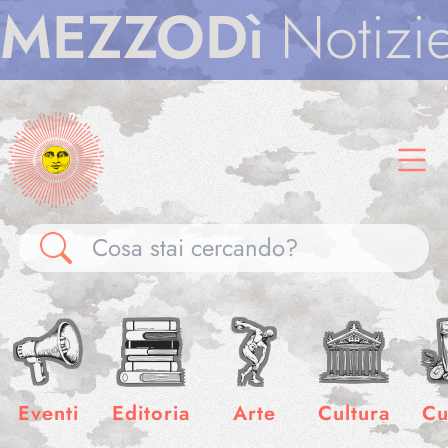
ODì
Notizie
MEZZ
Gallerie
Notizie
Eventi
Editoria
Arte
Cultura
Cu