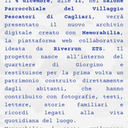
Il
4 dicembre
, alle
11
, nel
Salone
Parrocchiale del Villaggio
Pescatori di Cagliari
, verrà
presentato il nuovo archivio
digitale creato con
Memorabilia
,
la piattaforma web collaborativa
ideata da
Riverrun ETS
. Il
progetto nasce all’interno del
quartiere di Giorgino e
restituisce per la prima volta un
patrimonio costruito direttamente
dagli abitanti, che hanno
contribuito con fotografie, testi,
lettere, storie familiari e
ricordi legati alla vita
quotidiana del luogo.