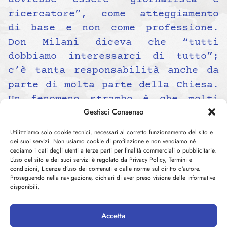
ricercatore”, come atteggiamento
di base e non come professione.
Don Milani diceva che “tutti
dobbiamo interessarci di tutto”;
c’è tanta responsabilità anche da
parte di molta parte della Chiesa.
Un fenomeno strambo è che molti
Gestisci Consenso
seminaristi si rivelano più
conservatori dei preti e dei
Utilizziamo solo cookie tecnici, necessari al corretto funzionamento del sito e
monaci anziani: un frate
dei suoi servizi. Non usiamo cookie di profilazione e non vendiamo né
cediamo i dati degli utenti a terze parti per finalità commerciali o pubblicitarie.
cappuccino mi ha rivelato che 15
L’uso del sito e dei suoi servizi è regolato da Privacy Policy, Termini e
anni fa un seminarista voleva
condizioni, Licenze d’uso dei contenuti e dalle norme sul diritto d’autore.
Proseguendo nella navigazione, dichiari di aver preso visione delle informative
aggredire un professore di
disponibili.
teologia solo perché aveva
spiegato che Adamo ed Eva era un
Accetta
racconto allegorico e non un fatto