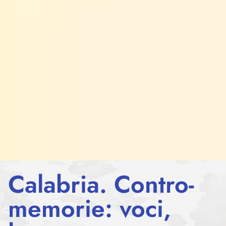
Calabria. Contro-
memorie: voci,