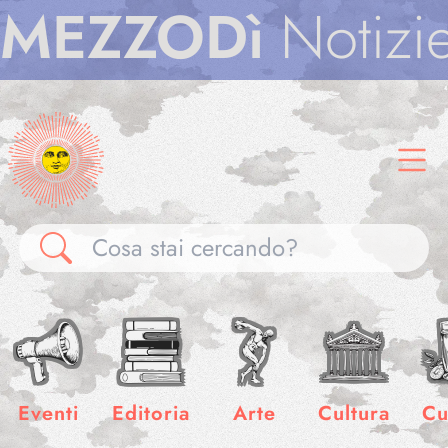
ZODì
Notizie
ME
Gallerie
Notizie
Eventi
Editoria
Arte
Cultura
Cu