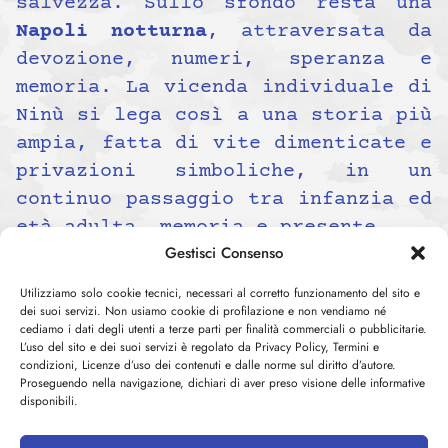
salvezza. Sullo sfondo resta una
Napoli notturna
, attraversata da
devozione, numeri, speranza e
memoria. La vicenda individuale di
Ninù si lega così a una storia più
ampia, fatta di vite dimenticate e
privazioni simboliche, in un
continuo passaggio tra infanzia ed
età adulta, memoria e presente.
Gestisci Consenso
Franco Malanima
, nato a
Napoli
nel
1982
, è direttore e fondatore di
Utilizziamo solo cookie tecnici, necessari al corretto funzionamento del sito e
Articoli Liberi – Rivista di
dei suoi servizi. Non usiamo cookie di profilazione e non vendiamo né
cediamo i dati degli utenti a terze parti per finalità commerciali o pubblicitarie.
culture e letterature
.
Traduttore
L’uso del sito e dei suoi servizi è regolato da Privacy Policy, Termini e
letterario da circa vent’anni e
condizioni, Licenze d’uso dei contenuti e dalle norme sul diritto d’autore.
Proseguendo nella navigazione, dichiari di aver preso visione delle informative
autore di numerosi romanzi, ha
disponibili.
tradotto opere di narrativa,