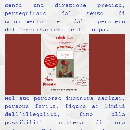
senza una direzione precisa,
perseguitato dal senso di
smarrimento e dal pensiero
dell’ereditarietà della colpa.
Nel suo percorso incontra esclusi,
persone ferite, figure ai limiti
dell’illegalità, fino alla
possibilità inattesa di una