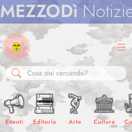
ZZODì
Notizie
M
Gallerie
Notizie
Eventi
Editoria
Arte
Cultura
Cu