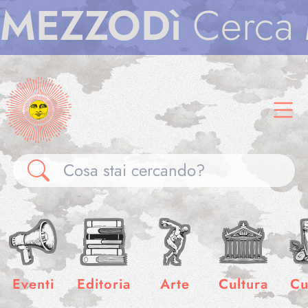
ZZODì
Cerca
ME
Gallerie
Notizie
Eventi
Editoria
Arte
Cultura
Cu