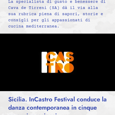
La specialista di gusto e benessere di
Cava de Tirreni (SA) dà il via alla
sua rubrica piena di sapori, storie e
consigli per gli appassionati di
cucina mediterranea.
Sicilia. InCastro Festival conduce la
danza contemporanea in cinque