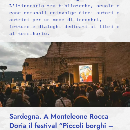
L'itinerario tra biblioteche, scuole e
case comunali coinvolge dieci autori e
autrici per un mese di incontri,
letture e dialoghi dedicati ai libri e
al territorio.
Sardegna. A Monteleone Rocca
Doria il festival “Piccoli borghi –