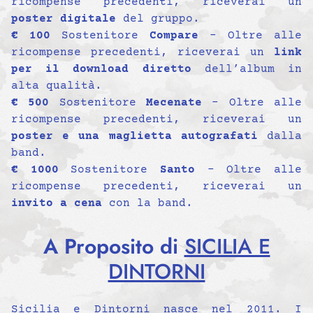
ricompense precedenti, riceverai un
poster digitale
del gruppo.
€ 100
Sostenitore
Compare
– Oltre alle
ricompense precedenti, riceverai un
link
per il download diretto
dell’album in
alta qualità.
€ 500
Sostenitore
Mecenate
– Oltre alle
ricompense precedenti, riceverai un
poster e una maglietta autografati
dalla
band.
€ 1000
Sostenitore
Santo
– Oltre alle
ricompense precedenti, riceverai un
invito a cena
con la band.
A Proposito di
SICILIA E
DINTORNI
Sicilia e Dintorni nasce nel 2011. I