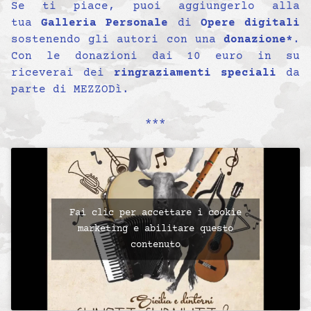
Se ti piace, puoi aggiungerlo alla
tua
Galleria Personale
di
Opere digitali
sostenendo gli autori con una
donazione*
.
Con le donazioni dai 10 euro in su
riceverai dei
ringraziamenti speciali
da
parte di MEZZODì.
***
Fai clic per accettare i cookie
marketing e abilitare questo
contenuto