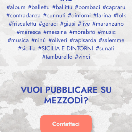
#
album
#
ballettu
#
ballittu
#
bombaci
#
capraru
#
contradanza
#
cunnuti
#
dintorni
#
farina
#
folk
#
friscalettu
#
geraci
#
giusi
#
live
#
maranzano
#
maresca
#
messina
#
morabito
#
music
#
musica
#
ninù
#
oliveri
#
rapisarda
#
salemme
#
sicilia
#
SICILIA E DINTORNI
#
sunati
#
tamburello
#
vinci
VUOI PUBBLICARE SU
MEZZODÌ?
Contattaci