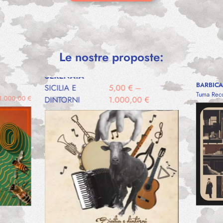
Le nostre proposte:
SERENATA
BARBICA
SICILIA E
5,00
€
–
Tuma Rec
1.000,00
€
DINTORNI
1.000,00
€