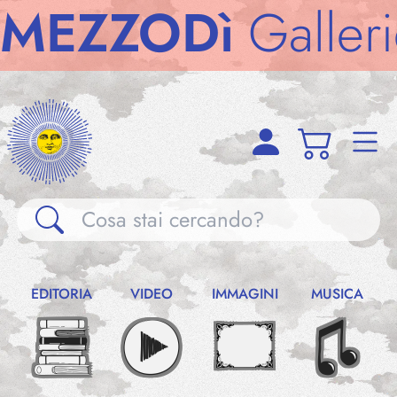
ZODì
Gallerie
M
Gallerie
EDITORIA
VIDEO
IMMAGINI
MUSICA
Notizie