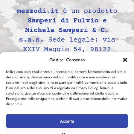
mezzodi.it
è un prodotto
Samperi di Fulvio e
Michela Samperi & C.
s.a.s.
Sede legale: via
XXIV Maggio 54, 98122
Messina, Italia P.IVA
Gestisci Consenso
02139690834 -
Utilizziamo solo cookie tecnici, necessari al corretto funzionamento del sito e
contatti@mezzodi.it
dei suoi servizi. Non usiamo cookie di profilazione e non vendiamo né
cediamo i dati degli utenti a terze parti per finalità commerciali o pubblicitarie.
L’uso del sito e dei suoi servizi è regolato da Privacy Policy, Termini e
condizioni, Licenze d’uso dei contenuti e dalle norme sul diritto d’autore.
Proseguendo nella navigazione, dichiari di aver preso visione delle informative
disponibili.
Accetta
©
2026
mezzodi.it -
Privacy