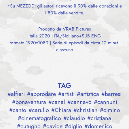
*Su MEZZODì gli autori ricevono il 90% dalle donazioni e
l'80% dalle vendite.
Prodotto da VRAB Pictures
Italia 2020 | ITA/Siciliano+SUB ENG
formato 1920x1080 | Serie di episodi da circa 10 minuti
ciascuno
TAG
#
alfieri
#
approdare
#
artisti
#
artistica
#
barresi
#
bonaventura
#
canal
#
cannavò
#
cannuni
#
canto
#
carullo
#
Chiara
#
christian
#
cimino
#
cinematografico
#
claudio
#
cristiana
#
cutugno
#
davide
#
diglio
#
domenico