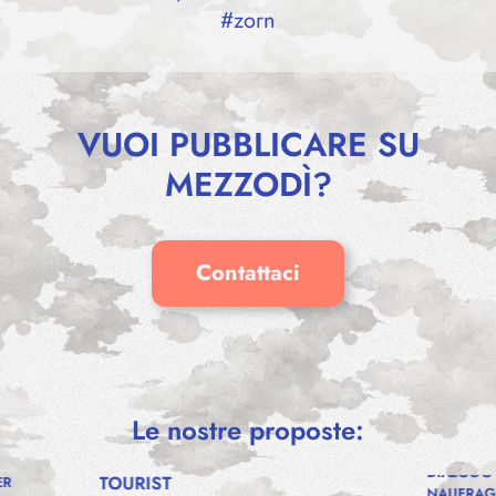
#
zorn
VUOI PUBBLICARE SU
MEZZODÌ?
Contattaci
Le nostre proposte:
DIALOGO 
TOURIST
ER
NAUFRAG