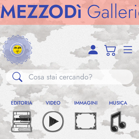
ZODì
Gallerie
ME
Gallerie
EDITORIA
VIDEO
IMMAGINI
MUSICA
Notizie