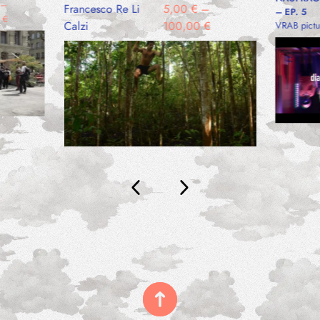
–
Francesco Re Li
5,00
€
–
– EP. 5
0
€
Calzi
100,00
€
VRAB pictu