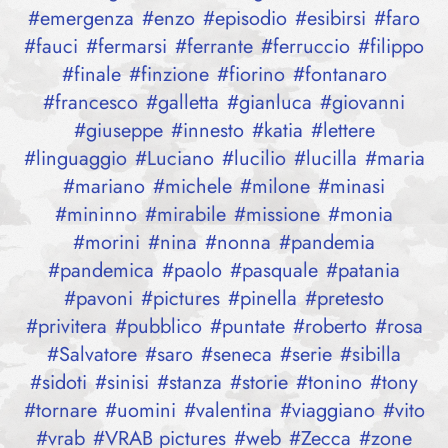
#
emergenza
#
enzo
#
episodio
#
esibirsi
#
faro
#
fauci
#
fermarsi
#
ferrante
#
ferruccio
#
filippo
#
finale
#
finzione
#
fiorino
#
fontanaro
#
francesco
#
galletta
#
gianluca
#
giovanni
#
giuseppe
#
innesto
#
katia
#
lettere
#
linguaggio
#
Luciano
#
lucilio
#
lucilla
#
maria
#
mariano
#
michele
#
milone
#
minasi
#
mininno
#
mirabile
#
missione
#
monia
#
morini
#
nina
#
nonna
#
pandemia
#
pandemica
#
paolo
#
pasquale
#
patania
#
pavoni
#
pictures
#
pinella
#
pretesto
#
privitera
#
pubblico
#
puntate
#
roberto
#
rosa
#
Salvatore
#
saro
#
seneca
#
serie
#
sibilla
#
sidoti
#
sinisi
#
stanza
#
storie
#
tonino
#
tony
#
tornare
#
uomini
#
valentina
#
viaggiano
#
vito
#
vrab
#
VRAB pictures
#
web
#
Zecca
#
zone