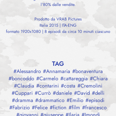
l'80% dalle vendite.
Prodotto da VRAB Pictures
Italia 2015 | ITA-ENG
formato 1920x1080 | 8 episodi da circa 10 minuti ciascuno
TAG
#
Alessandro
#
Annamaria
#
bonaventura
#
boncoddo
#
Carmelo
#
cattareggia
#
Chiara
#
Claudia
#
contarini
#
costa
#
Cremolini
#
Cuppari
#
Currò
#
daniele
#
David
#
delli
#
dramma
#
drammatico
#
Emilio
#
episodi
#
Fabrizio
#
Felice
#
fiction
#
film
#
francesco
#
giovanni
#
giuseppe
#
Ilaria
#
Imondi