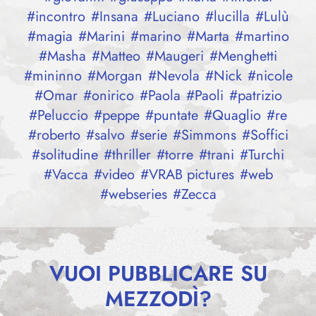
#
incontro
#
Insana
#
Luciano
#
lucilla
#
Lulù
#
magia
#
Marini
#
marino
#
Marta
#
martino
#
Masha
#
Matteo
#
Maugeri
#
Menghetti
#
mininno
#
Morgan
#
Nevola
#
Nick
#
nicole
#
Omar
#
onirico
#
Paola
#
Paoli
#
patrizio
#
Peluccio
#
peppe
#
puntate
#
Quaglio
#
re
#
roberto
#
salvo
#
serie
#
Simmons
#
Soffici
#
solitudine
#
thriller
#
torre
#
trani
#
Turchi
#
Vacca
#
video
#
VRAB pictures
#
web
#
webseries
#
Zecca
VUOI PUBBLICARE SU
MEZZODÌ?