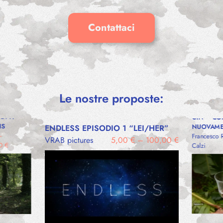
Contattaci
Le nostre proposte:
DI F.
CIN – CO
IS
NUOVAME
ENDLESS EPISODIO 1 “LEI/HER”
–
Francesco R
VRAB pictures
5,00
€
–
100,00
€
00
€
Calzi