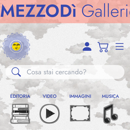
ZODì
Gallerie
M
Gallerie
EDITORIA
VIDEO
IMMAGINI
MUSICA
Notizie