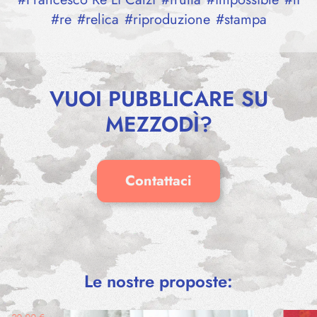
#
re
#
relica
#
riproduzione
#
stampa
VUOI PUBBLICARE SU
MEZZODÌ?
Contattaci
THE IMAGINARY OF NOSTALGIA
Giuseppe
25,00
€
–
Contarini
100,00
€
Le nostre proposte:
WOND
Amalia 