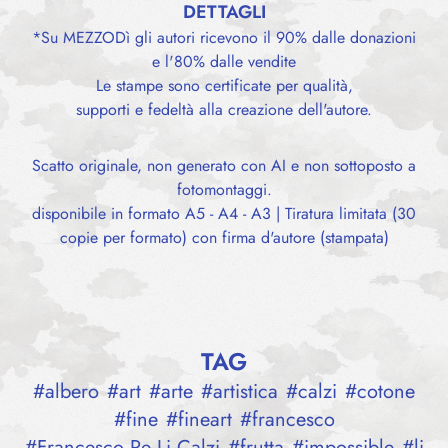
DETTAGLI
*Su MEZZODì gli autori ricevono il 90% dalle donazioni
e l'80% dalle vendite
Le stampe sono certificate per qualità,
supporti e fedeltà alla creazione dell'autore.
Scatto originale, non generato con AI e non sottoposto a
fotomontaggi.
disponibile in formato A5 - A4 - A3 | Tiratura limitata (30
copie per formato) con firma d'autore (stampata)
TAG
#
albero
#
art
#
arte
#
artistica
#
calzi
#
cotone
#
fine
#
fineart
#
francesco
#
Francesco Re Li Calzi
#
frutta
#
impossible
#
li