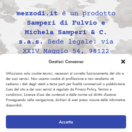
mezzodi.it
è un prodotto
Samperi di Fulvio e
Michela Samperi & C.
s.a.s.
Sede legale: via
XXIV Maggio 54, 98122
Messina, Italia P.IVA
Gestisci Consenso
02139690834 -
Utilizziamo solo cookie tecnici, necessari al corretto funzionamento del sito e
contatti@mezzodi.it
dei suoi servizi. Non usiamo cookie di profilazione e non vendiamo né
cediamo i dati degli utenti a terze parti per finalità commerciali o pubblicitarie.
L’uso del sito e dei suoi servizi è regolato da Privacy Policy, Termini e
condizioni, Licenze d’uso dei contenuti e dalle norme sul diritto d’autore.
Proseguendo nella navigazione, dichiari di aver preso visione delle informative
disponibili.
Accetta
©
2026
mezzodi.it -
Privacy