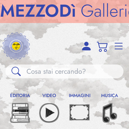
ZZODì
Gallerie
M
Gallerie
EDITORIA
VIDEO
IMMAGINI
MUSICA
Notizie