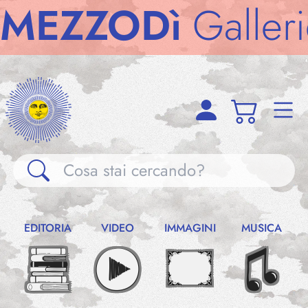
ZZODì
Gallerie
M
Gallerie
EDITORIA
VIDEO
IMMAGINI
MUSICA
Notizie