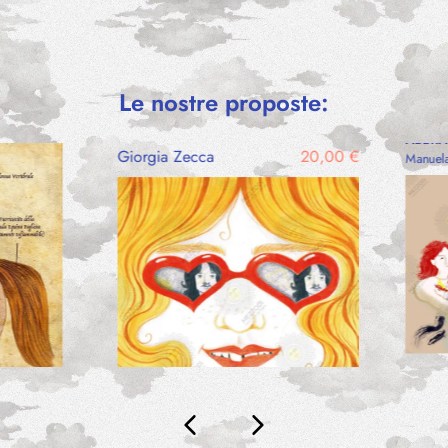
–
Le nostre proposte:
€
BARBARA
ABBRA
Giorgia Zecca
20,00
€
Manuel