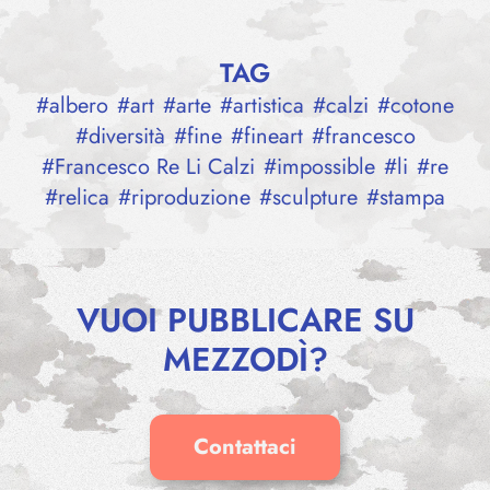
TAG
#
albero
#
art
#
arte
#
artistica
#
calzi
#
cotone
#
diversità
#
fine
#
fineart
#
francesco
#
Francesco Re Li Calzi
#
impossible
#
li
#
re
#
relica
#
riproduzione
#
sculpture
#
stampa
VUOI PUBBLICARE SU
MEZZODÌ?
Contattaci