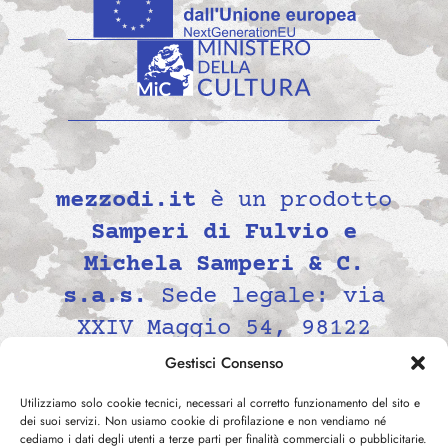
mezzodi.it
è un prodotto
Samperi di Fulvio e
Michela Samperi & C.
s.a.s.
Sede legale: via
XXIV Maggio 54, 98122
Messina, Italia P.IVA
Gestisci Consenso
02139690834 -
Utilizziamo solo cookie tecnici, necessari al corretto funzionamento del sito e
contatti@mezzodi.it
dei suoi servizi. Non usiamo cookie di profilazione e non vendiamo né
cediamo i dati degli utenti a terze parti per finalità commerciali o pubblicitarie.