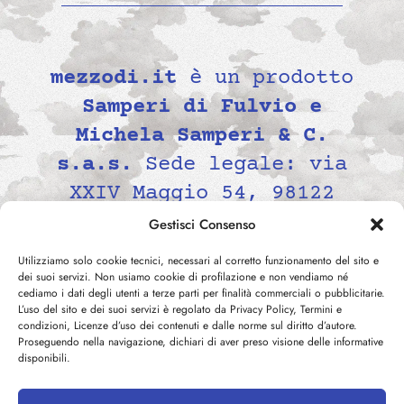
mezzodi.it
è un prodotto
Samperi di Fulvio e
Michela Samperi & C.
s.a.s.
Sede legale: via
XXIV Maggio 54, 98122
Messina, Italia P.IVA
Gestisci Consenso
02139690834 -
Utilizziamo solo cookie tecnici, necessari al corretto funzionamento del sito e
contatti@mezzodi.it
dei suoi servizi. Non usiamo cookie di profilazione e non vendiamo né
cediamo i dati degli utenti a terze parti per finalità commerciali o pubblicitarie.
L’uso del sito e dei suoi servizi è regolato da Privacy Policy, Termini e
condizioni, Licenze d’uso dei contenuti e dalle norme sul diritto d’autore.
Proseguendo nella navigazione, dichiari di aver preso visione delle informative
disponibili.