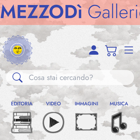
ODì
Gallerie
MEZ
Gallerie
EDITORIA
VIDEO
IMMAGINI
MUSICA
Notizie