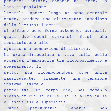
presenze isolate, sospese nel nero. La
loro disposizione
laterale, aperta lungo un asse centrale
scuro, produce uno slittamento immediato
della lettura: i seni
si offrono come forme autonome, surreali,
quasi due occhi estranei, fissi, che
restituiscono allo
sguardo una sensazione di alterità.
La grana irregolare e viva della pelle
accentua l’ambiguità tra riconoscimento e
spaesamento. Il
petto, non ricomponendosi come unità
rassicurante, trasmette una tensione
insieme fisica e
percettiva. Un corpo che, nel momento
stesso in cui si offre, si fa altro da sé
e lascia sulla superficie
tracce perturbanti, aperte, non