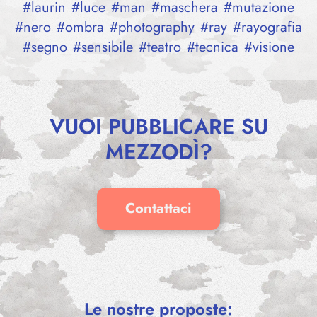
#
laurin
#
luce
#
man
#
maschera
#
mutazione
#
nero
#
ombra
#
photography
#
ray
#
rayografia
#
segno
#
sensibile
#
teatro
#
tecnica
#
visione
VUOI PUBBLICARE SU
MEZZODÌ?
Contattaci
CUORE A
THEY HAVE THE SAME NOSE
–
Virginia
Giorgia Zecca
15,00
€
–
30,00
€
Le nostre proposte:
€
Caldarella