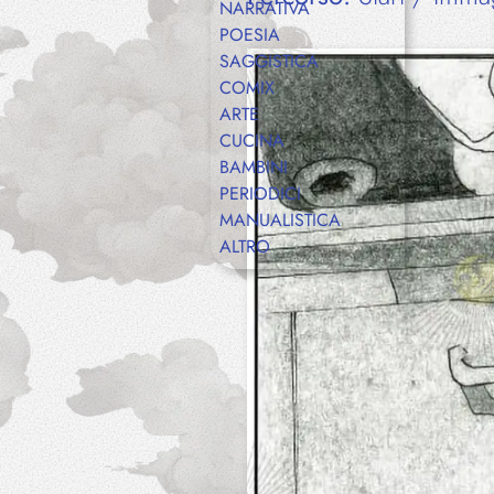
NARRATIVA
POESIA
SAGGISTICA
COMIX
ARTE
CUCINA
BAMBINI
PERIODICI
MANUALISTICA
ALTRO