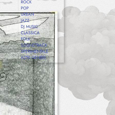
ROCK
POP
URBAN
JAZZ
DJ MUSIC
CLASSICA
FOLK
SOUNDTRACK
SPERIMENTALE
ALTRI GENERI