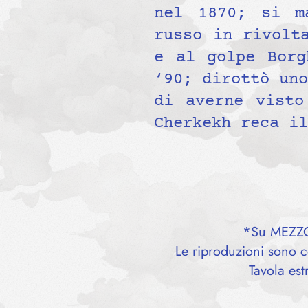
nel 1870; si m
russo in rivolt
e al golpe Borg
‘90; dirottò uno
di averne visto
Cherkekh reca il
*Su MEZZOD
Le riproduzioni sono ce
Tavola est