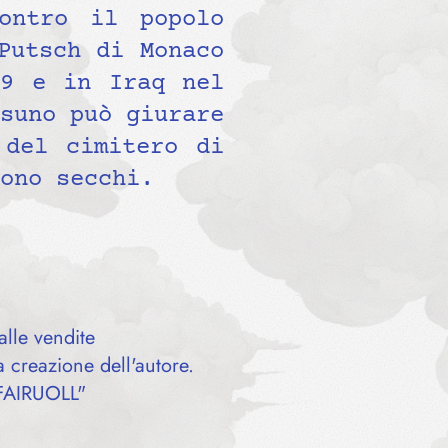
ontro il popolo
Putsch di Monaco
79 e in Iraq nel
suno può giurare
 del cimitero di
ono secchi.
lle vendite
a creazione dell'autore.
– FAIRUOLL"