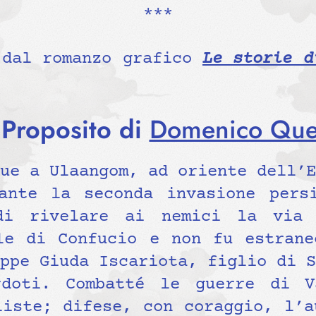
***
 dal romanzo grafico
Le storie d
Proposito di
Domenico Que
ue a Ulaangom, ad oriente dell’E
ante la seconda invasione pers
di rivelare ai nemici la via 
le di Confucio e non fu estrane
ppe Giuda Iscariota, figlio di S
rdoti. Combatté le guerre di V
liste; difese, con coraggio, l’a