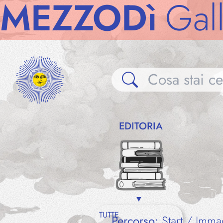
ZZODì
Gallerie
EDITORIA
TUTTE
Percorso:
Start
Imma