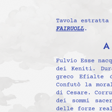
Tavola estratta
FAIRUOLL
.
A 
Fulvio Esse nacq
dei Keniti. Dur
greco Efialte 
Confutò la mora
di Cesare. Corru
dei sommi sace
delle forze rea