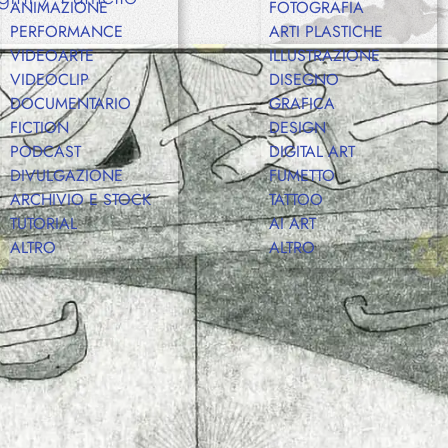
ANIMAZIONE
FOTOGRAFIA
PERFORMANCE
ARTI PLASTICHE
VIDEOARTE
ILLUSTRAZIONE
Shop
VIDEOCLIP
DISEGNO
DOCUMENTARIO
GRAFICA
FICTION
DESIGN
PODCAST
DIGITAL ART
Eventi
DIVULGAZIONE
FUMETTO
ARCHIVIO E STOCK
TATTOO
TUTORIAL
AI ART
ALTRO
ALTRO
Chi siamo
Contatti