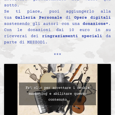
sotto.
Se ti piace, puoi aggiungerlo alla
tua
Galleria Personale
di
Opere digitali
sostenendo gli autori con una
donazione*
.
Con le donazioni dai 10 euro in su
riceverai dei
ringraziamenti speciali
da
parte di MEZZODì.
***
Fai clic per accettare i cookie
marketing e abilitare questo
contenuto