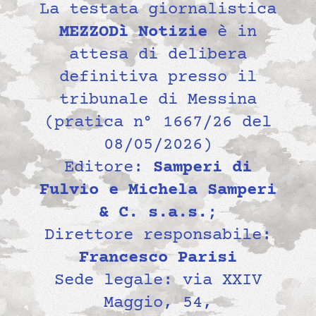
La testata giornalistica
MEZZODì Notizie
è in
attesa di delibera
definitiva presso il
tribunale di Messina
(pratica n° 1667/26 del
08/05/2026)
Editore:
Samperi di
Fulvio e Michela Samperi
& C. s.a.s.
;
Direttore responsabile:
Francesco Parisi
Sede legale: via XXIV
Maggio, 54,