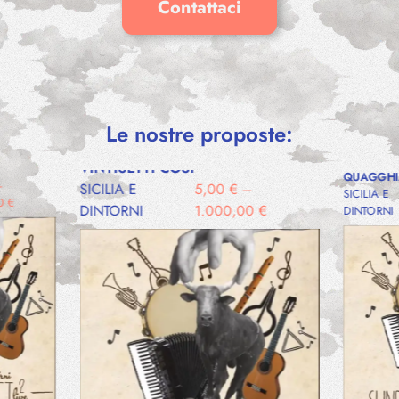
Contattaci
Le nostre proposte:
VADDA CHI
VINTISETTI COSI
QUAGGHI
–
SICILIA E
5,00
€
–
SICILIA E
00
€
DINTORNI
1.000,00
€
DINTORNI