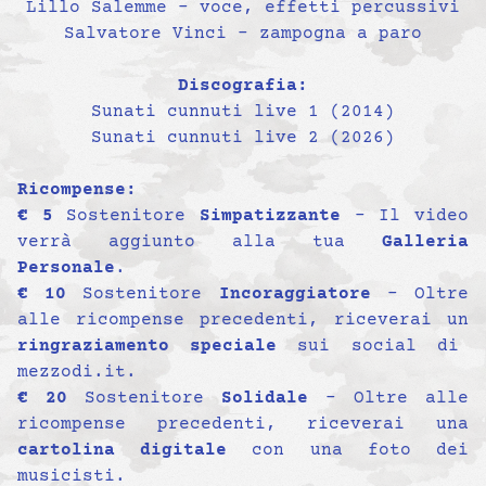
Lillo Salemme – voce, effetti percussivi
Salvatore Vinci – zampogna a paro
Discografia:
Sunati cunnuti live 1 (2014)
Sunati cunnuti live 2 (2026)
Ricompense:
€ 5
Sostenitore
Simpatizzante
– Il video
verrà aggiunto alla tua
Galleria
Personale
.
€ 10
Sostenitore
Incoraggiatore
– Oltre
alle ricompense precedenti, riceverai un
ringraziamento speciale
sui social di
mezzodi.it.
€ 20
Sostenitore
Solidale
– Oltre alle
ricompense precedenti, riceverai una
cartolina digitale
con una foto dei
musicisti.