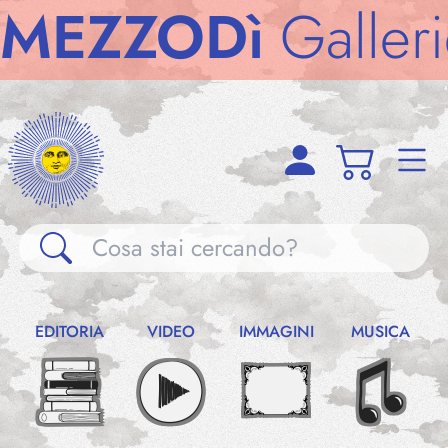
ZODì
Gallerie
M
Gallerie
EDITORIA
VIDEO
IMMAGINI
MUSICA
Notizie