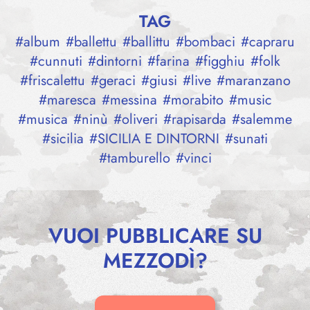
TAG
#
album
#
ballettu
#
ballittu
#
bombaci
#
capraru
#
cunnuti
#
dintorni
#
farina
#
figghiu
#
folk
#
friscalettu
#
geraci
#
giusi
#
live
#
maranzano
#
maresca
#
messina
#
morabito
#
music
#
musica
#
ninù
#
oliveri
#
rapisarda
#
salemme
#
sicilia
#
SICILIA E DINTORNI
#
sunati
#
tamburello
#
vinci
VUOI PUBBLICARE SU
MEZZODÌ?