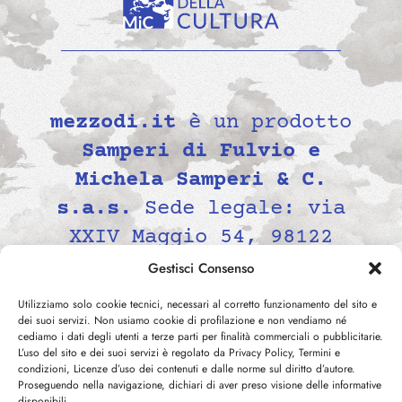
mezzodi.it
è un prodotto
Samperi di Fulvio e
Michela Samperi & C.
s.a.s.
Sede legale: via
XXIV Maggio 54, 98122
Messina, Italia P.IVA
Gestisci Consenso
02139690834 -
Utilizziamo solo cookie tecnici, necessari al corretto funzionamento del sito e
contatti@mezzodi.it
dei suoi servizi. Non usiamo cookie di profilazione e non vendiamo né
cediamo i dati degli utenti a terze parti per finalità commerciali o pubblicitarie.
L’uso del sito e dei suoi servizi è regolato da Privacy Policy, Termini e
condizioni, Licenze d’uso dei contenuti e dalle norme sul diritto d’autore.
Proseguendo nella navigazione, dichiari di aver preso visione delle informative
disponibili.