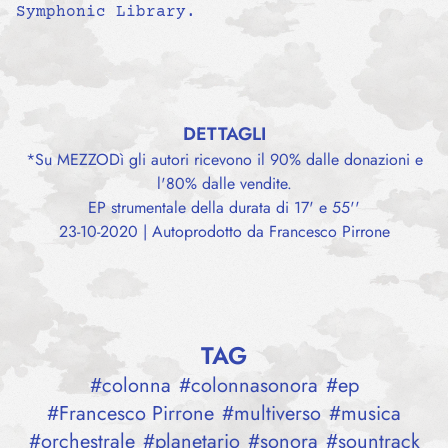
Symphonic Library.
DETTAGLI
*Su MEZZODì gli autori ricevono il 90% dalle donazioni e
l'80% dalle vendite.
EP strumentale della durata di 17' e 55''
23-10-2020 | Autoprodotto da Francesco Pirrone
TAG
#
colonna
#
colonnasonora
#
ep
#
Francesco Pirrone
#
multiverso
#
musica
#
orchestrale
#
planetario
#
sonora
#
sountrack