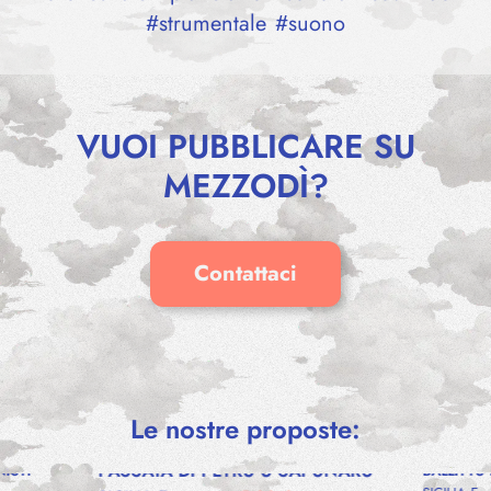
#
strumentale
#
suono
VUOI PUBBLICARE SU
MEZZODÌ?
Contattaci
Le nostre proposte:
PASSATA DI PETRU U SAPUNARU
NISTI
BALLITTU