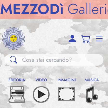
ZODì
Gallerie
ME
Gallerie
EDITORIA
VIDEO
IMMAGINI
MUSICA
Notizie