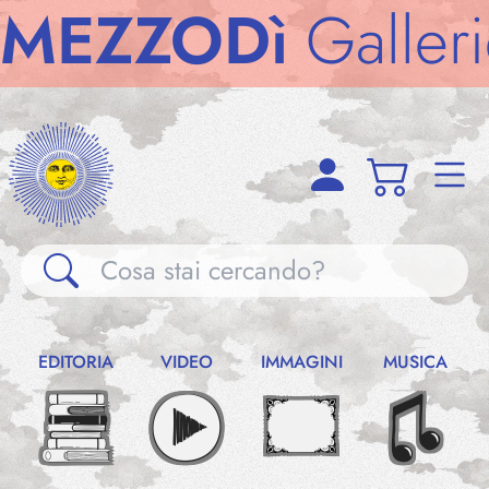
ZZODì
Gallerie
M
Gallerie
EDITORIA
VIDEO
IMMAGINI
MUSICA
Notizie