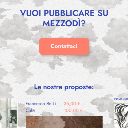
VUOI PUBBLICARE SU
MEZZODÌ?
Contattaci
Le nostre proposte:
–
50,00
€
VENTI
COMPROMISE
Neve Sa
Francesco Re Li
35,00
€
–
Calzi
100,00
€