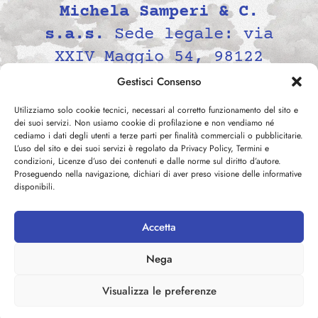
Michela Samperi & C.
s.a.s.
Sede legale: via
XXIV Maggio 54, 98122
Messina, Italia P.IVA
Gestisci Consenso
02139690834 -
Utilizziamo solo cookie tecnici, necessari al corretto funzionamento del sito e
contatti@mezzodi.it
dei suoi servizi. Non usiamo cookie di profilazione e non vendiamo né
cediamo i dati degli utenti a terze parti per finalità commerciali o pubblicitarie.
L’uso del sito e dei suoi servizi è regolato da Privacy Policy, Termini e
condizioni, Licenze d’uso dei contenuti e dalle norme sul diritto d’autore.
Proseguendo nella navigazione, dichiari di aver preso visione delle informative
disponibili.
Accetta
©
2026
mezzodi.it -
Privacy
Nega
Policy
-
Cookie Policy
-
Termini e Condizioni
-
Visualizza le preferenze
Licenza d'uso