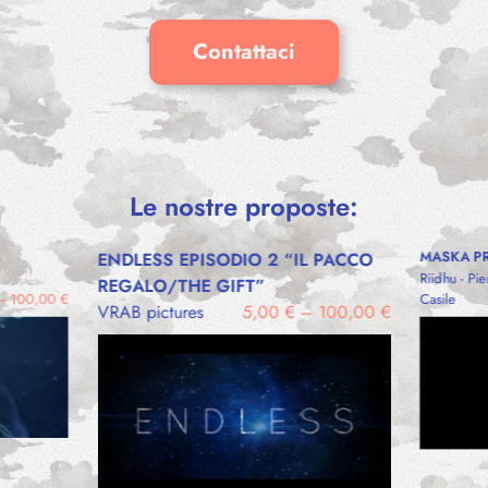
Contattaci
Le nostre proposte:
ENDLESS EPISODIO 2 “IL PACCO
MASKA P
Riidhu - Pi
REGALO/THE GIFT”
–
100,00
€
Casile
VRAB pictures
5,00
€
–
100,00
€