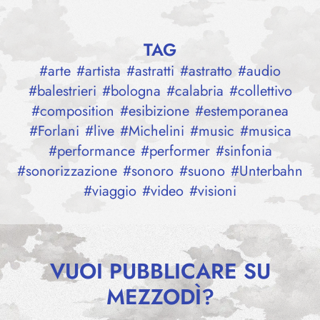
TAG
#
arte
#
artista
#
astratti
#
astratto
#
audio
#
balestrieri
#
bologna
#
calabria
#
collettivo
#
composition
#
esibizione
#
estemporanea
#
Forlani
#
live
#
Michelini
#
music
#
musica
#
performance
#
performer
#
sinfonia
#
sonorizzazione
#
sonoro
#
suono
#
Unterbahn
#
viaggio
#
video
#
visioni
VUOI PUBBLICARE SU
MEZZODÌ?