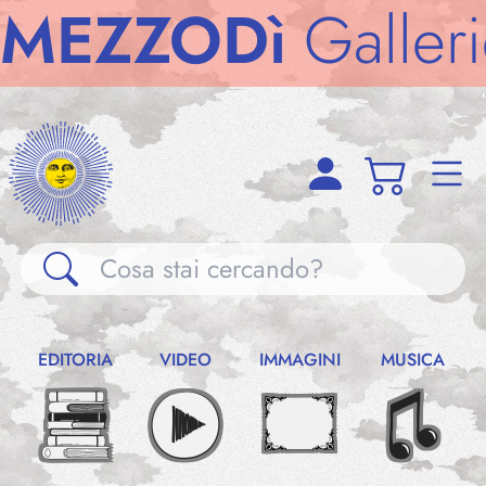
ZZODì
Gallerie
M
Gallerie
EDITORIA
VIDEO
IMMAGINI
MUSICA
Notizie