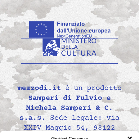
mezzodi.it
è un prodotto
Samperi di Fulvio e
Michela Samperi & C.
s.a.s.
Sede legale: via
XXIV Maggio 54, 98122
Messina, Italia P.IVA
Gestisci Consenso