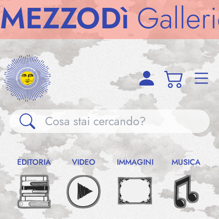
ZZODì
Gallerie
Gallerie
EDITORIA
VIDEO
IMMAGINI
MUSICA
Notizie