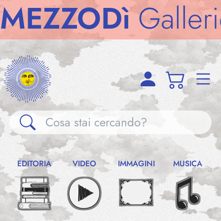
EZZODì
Gallerie
Gallerie
EDITORIA
VIDEO
IMMAGINI
MUSICA
Notizie