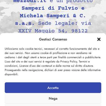
mezzodi.it
è un prodotto
Samperi di Fulvio e
Michela Samperi & C.
s.a.s.
Sede legale: via
XXIV Maggio 54, 98122
Messina, Italia P.IVA
Gestisci Consenso
02139690834 -
Utilizziamo solo cookie tecnici, necessari al corretto funzionamento del sito e
contatti@mezzodi.it
dei suoi servizi. Non usiamo cookie di profilazione e non vendiamo né
cediamo i dati degli utenti a terze parti per finalità commerciali o pubblicitarie.
L’uso del sito e dei suoi servizi è regolato da Privacy Policy, Termini e
condizioni, Licenze d’uso dei contenuti e dalle norme sul diritto d’autore.
Proseguendo nella navigazione, dichiari di aver preso visione delle informative
disponibili.
Accetta
©
2026
mezzodi.it -
Privacy
Nega
Policy
-
Cookie Policy
-