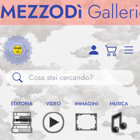
ZZODì
Gallerie
M
Gallerie
EDITORIA
VIDEO
IMMAGINI
MUSICA
Notizie