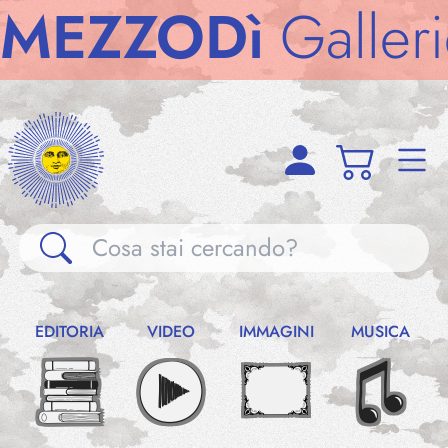
ZZODì
Gallerie
M
Gallerie
EDITORIA
VIDEO
IMMAGINI
MUSICA
Notizie