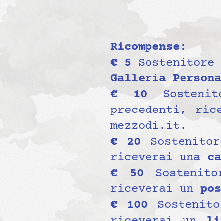
Ricompense:
€ 5
Sostenitore
Galleria Persona
€ 10
Sosteni
precedenti, ric
mezzodi.it.
€ 20
Sostenito
riceverai una
ca
€ 50
Sostenit
riceverai un
pos
€ 100
Sostenit
riceverai un
lin