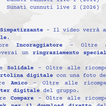
Sunati cunnuti live 2 (2026)
Simpatizzante
– Il video verrà a
le
.
tore
Incoraggiatore
– Oltre al
everai un
ringraziamento speci
re
Solidale
– Oltre alle ricompe
rtolina digitale
con una foto de
ore
Amico
– Oltre alle ricompe
ter digitale
del gruppo.
ore
Compare
– Oltre alle ricompe
k per il download diretto
del