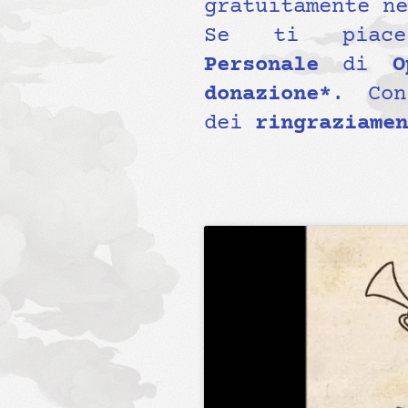
gratuitamente ne
Se ti piac
Personale
di
Op
donazione*
. Con
dei
ringraziamen