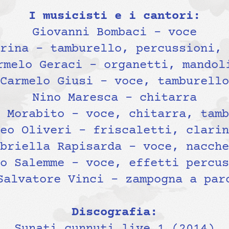
I musicisti e i cantori:
Giovanni Bombaci – voce
rina – tamburello, percussioni, 
rmelo Geraci – organetti, mandol
Carmelo Giusi – voce, tamburello
Nino Maresca – chitarra
 Morabito – voce, chitarra, tamb
eo Oliveri – friscaletti, clarin
briella Rapisarda – voce, nacche
o Salemme – voce, effetti percus
Salvatore Vinci – zampogna a par
Discografia:
Sunati cunnuti live 1 (2014)