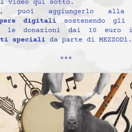
l video qui sotto.
e, puoi aggiungerlo al
ere digitali
sostenendo gli 
 le donazioni dai 10 euro i
ti speciali
da parte di MEZZODì.
***