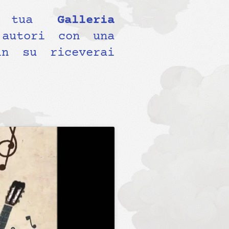
la tua
Galleria
autori con una
n su riceverai