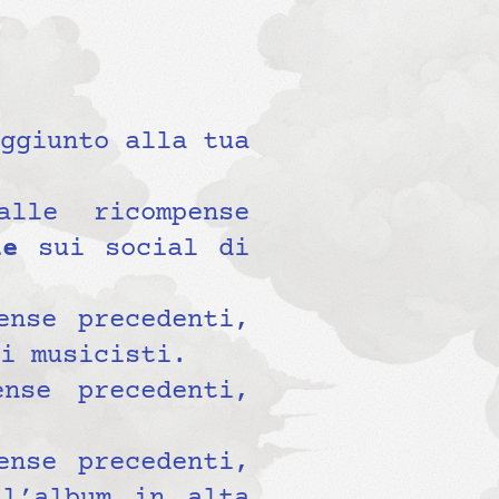
ggiunto alla tua
le ricompense
ale
sui social di
nse precedenti,
i musicisti.
nse precedenti,
nse precedenti,
l’album in alta