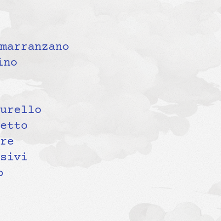
marranzano
ino
urello
etto
re
sivi
o