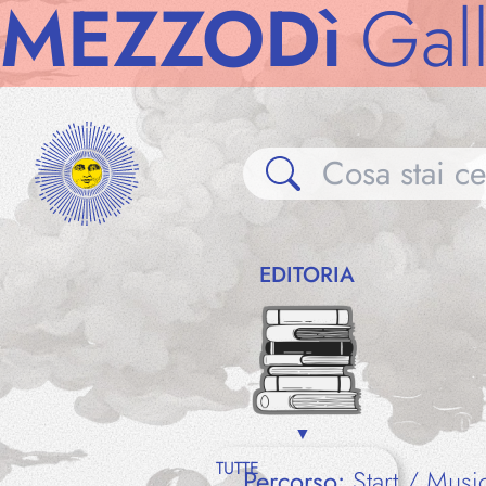
ZZODì
Gallerie
EDITORIA
TUTTE
Percorso:
Start
Musi