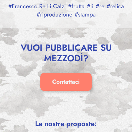
#
Francesco Re Li Calzi
#
frutta
#
li
#
re
#
relica
#
riproduzione
#
stampa
VUOI PUBBLICARE SU
MEZZODÌ?
Contattaci
SPLEND
Le nostre proposte:
Neve Sa