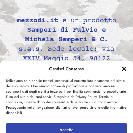
mezzodi.it
è un prodotto
Samperi di Fulvio e
Michela Samperi & C.
s.a.s.
Sede legale: via
XXIV Maggio 54, 98122
Messina, Italia P.IVA
Gestisci Consenso
02139690834 -
Utilizziamo solo cookie tecnici, necessari al corretto funzionamento del sito e
contatti@mezzodi.it
dei suoi servizi. Non usiamo cookie di profilazione e non vendiamo né
cediamo i dati degli utenti a terze parti per finalità commerciali o pubblicitarie.
L’uso del sito e dei suoi servizi è regolato da Privacy Policy, Termini e
condizioni, Licenze d’uso dei contenuti e dalle norme sul diritto d’autore.
Proseguendo nella navigazione, dichiari di aver preso visione delle informative
disponibili.
Accetta