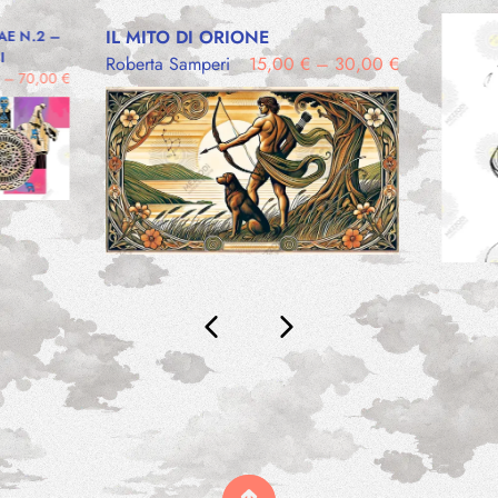
IL MITO DI ORIONE
AE N.2 –
I
Roberta Samperi
15,00
€
–
30,00
€
–
70,00
€