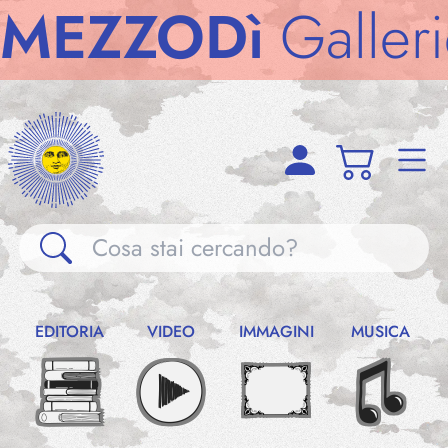
ZZODì
Gallerie
M
Gallerie
EDITORIA
VIDEO
IMMAGINI
MUSICA
Notizie