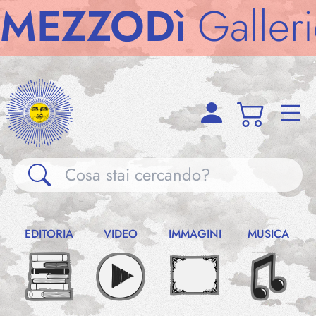
ZZODì
Gallerie
M
Gallerie
EDITORIA
VIDEO
IMMAGINI
MUSICA
Notizie