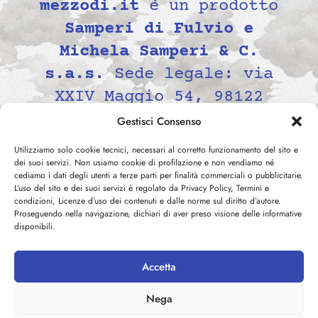
mezzodi.it
è un prodotto
Samperi di Fulvio e
Michela Samperi & C.
s.a.s.
Sede legale: via
XXIV Maggio 54, 98122
Messina, Italia P.IVA
Gestisci Consenso
02139690834 -
Utilizziamo solo cookie tecnici, necessari al corretto funzionamento del sito e
contatti@mezzodi.it
dei suoi servizi. Non usiamo cookie di profilazione e non vendiamo né
cediamo i dati degli utenti a terze parti per finalità commerciali o pubblicitarie.
L’uso del sito e dei suoi servizi è regolato da Privacy Policy, Termini e
condizioni, Licenze d’uso dei contenuti e dalle norme sul diritto d’autore.
Proseguendo nella navigazione, dichiari di aver preso visione delle informative
disponibili.
Accetta
©
2026
mezzodi.it -
Privacy
Nega
Policy
-
Cookie Policy
-