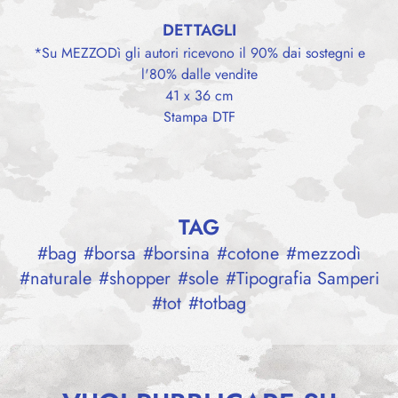
DETTAGLI
*Su MEZZODì gli autori ricevono il 90% dai sostegni e
l'80% dalle vendite
41 x 36 cm
Stampa DTF
TAG
#
bag
#
borsa
#
borsina
#
cotone
#
mezzodì
#
naturale
#
shopper
#
sole
#
Tipografia Samperi
#
tot
#
totbag