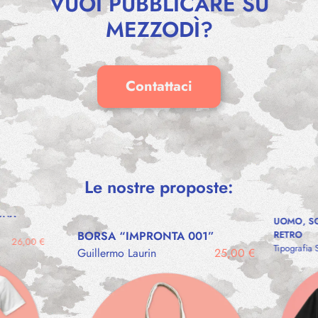
VUOI PUBBLICARE SU
MEZZODÌ?
Contattaci
Le nostre proposte:
MAGLIETT
UNA
UOMO, SO
BORSA “IMPRONTA 001”
RETRO
26,00
€
Tipografia 
Guillermo Laurin
25,00
€