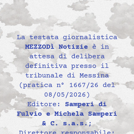
La testata giornalistica
MEZZODì Notizie
è in
attesa di delibera
definitiva presso il
tribunale di Messina
(pratica n° 1667/26 del
08/05/2026)
Editore:
Samperi di
Fulvio e Michela Samperi
& C. s.a.s.
;
Direttore responsabile: