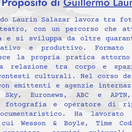
 Proposito di
Guillermo Laur
do Laurin Salazar lavora tra fot
teatro, con un percorso che at
a e si sviluppa da oltre quaran
cativo e produttivo. Formato
sce la propria pratica attorno
la relazione tra corpo e spa
contesti culturali. Nel corso de
con emittenti e agenzie internaz
, Sky, Euronews, ABC e APTN,
a fotografia e operatore di ri
ocumentaristico. Ha lavorato
 cui Wesson & Boyle, Time Co