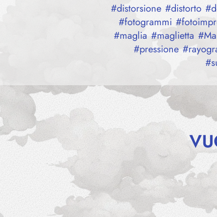
#
distorsione
#
distorto
#
d
#
fotogrammi
#
fotoimpr
#
maglia
#
maglietta
#
Ma
#
pressione
#
rayogr
#
s
VU