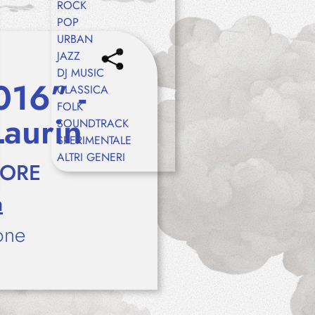
ROCK
POP
URBAN
JAZZ
DJ MUSIC
016” -
CLASSICA
FOLK
Laurin
SOUNDTRACK
SPERIMENTALE
ALTRI GENERI
TORE
n
one