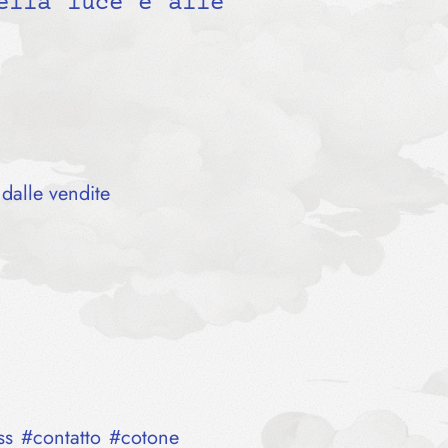
ella luce e alle
dalle vendite
ss
#
contatto
#
cotone