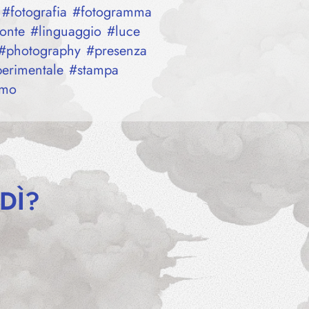
#
fotografia
#
fotogramma
onte
#
linguaggio
#
luce
#
photography
#
presenza
perimentale
#
stampa
mo
DÌ?