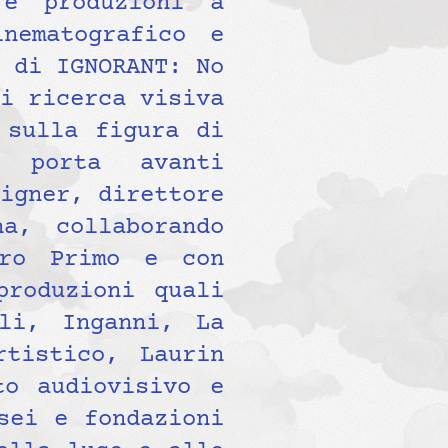
 e produzioni a
nematografico e
 di IGNORANT: No
i ricerca visiva
 sulla figura di
, porta avanti
igner, direttore
a, collaborando
tro Primo e con
produzioni quali
li, Inganni, La
tistico, Laurin
to audiovisivo e
sei e fondazioni