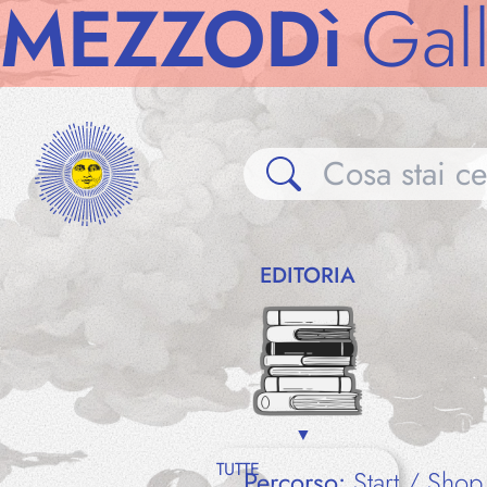
ZODì
Gallerie
EDITORIA
TUTTE
Percorso:
Start
Shop