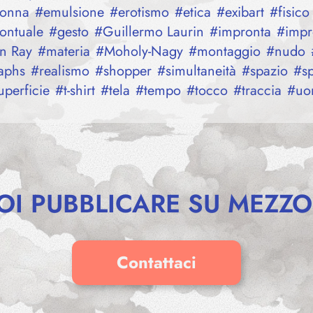
onna
#
emulsione
#
erotismo
#
etica
#
exibart
#
fisico
ontuale
#
gesto
#
Guillermo Laurin
#
impronta
#
impr
n Ray
#
materia
#
Moholy-Nagy
#
montaggio
#
nudo
aphs
#
realismo
#
shopper
#
simultaneità
#
spazio
#
s
uperficie
#
t-shirt
#
tela
#
tempo
#
tocco
#
traccia
#
uo
OI PUBBLICARE SU MEZZO
Contattaci