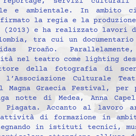
 reportage, servizi culturali
ale e ambientale. In ambito ci
firmato la regia e la produzione
 (2013) e ha realizzato lavori d
lombia, tra cui un documentario
nidas Proaño. Parallelamente
ità nel teatro come lighting des
ttore della fotografia di scen
n l’Associazione Culturale Tea
l Magna Graecia Festival, per 
nga notte di Medea, Anna Capel
 Piagata. Accanto al lavoro ar
attività di formazione in ambi
segnando in istituti tecnici, mu