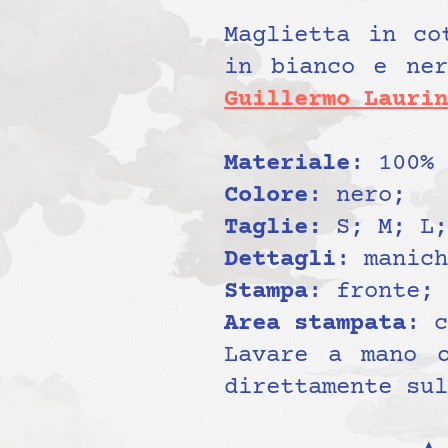
Maglietta in co
in bianco e ner
Guillermo Laurin
Materiale
: 100% 
Colore
: nero;
Taglie:
S; M; L;
Dettagli
: manich
Stampa
: fronte; 
Area stampata
: c
Lavare a mano o
direttamente sul