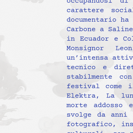
occupandosi di
carattere soci
documentario ha 
Carbone a Saline
in Ecuador e Co
Monsignor Leo
un’intensa attiv
tecnico e dire
stabilmente co
festival come i
Elektra, La lu
morte addosso e
svolge da anni 
fotografico, in