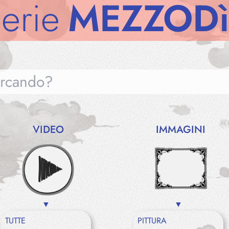
MEZZODì
Gall
VIDEO
IMMAGINI
Gallerie
Notizie
TUTTE
PITTURA