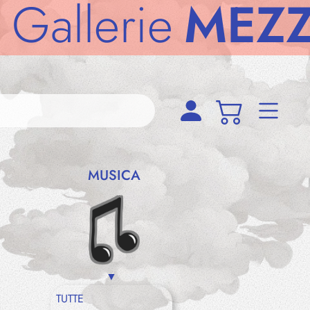
erie
MEZZODì
MUSICA
TUTTE