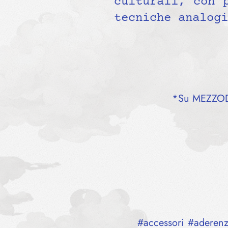
culturali, con 
tecniche analogi
*Su MEZZODì 
#
accessori
#
aderen