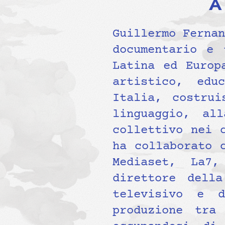
A
Guillermo Fernan
documentario e 
Latina ed Europ
artistico, edu
Italia, costrui
linguaggio, al
collettivo nei 
ha collaborato 
Mediaset, La7
direttore dell
televisivo e d
produzione tra