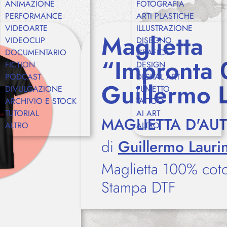
ANIMAZIONE
FOTOGRAFIA
PERFORMANCE
ARTI PLASTICHE
VIDEOARTE
ILLUSTRAZIONE
Shop
Maglietta
VIDEOCLIP
DISEGNO
DOCUMENTARIO
GRAFICA
“Impronta 
FICTION
DESIGN
PODCAST
DIGITAL ART
Eventi
Guillermo 
DIVULGAZIONE
FUMETTO
ARCHIVIO E STOCK
TATTOO
TUTORIAL
AI ART
MAGLIETTA D'AU
ALTRO
ALTRO
Chi siamo
di
Guillermo Lauri
Maglietta 100% cot
Stampa DTF
Contatti