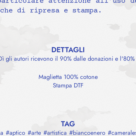
particolare attenzione all’uso d
che di ripresa e stampa.
DETTAGLI
gli autori ricevono il 90% dalle donazioni e l'80% 
Maglietta 100% cotone
Stampa DTF
TAG
za
#
aptico
#
arte
#
artistica
#
biancoenero
#
camerale