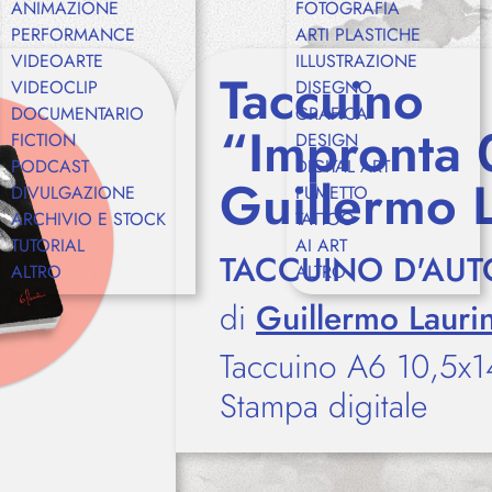
ANIMAZIONE
FOTOGRAFIA
PERFORMANCE
ARTI PLASTICHE
VIDEOARTE
ILLUSTRAZIONE
Shop
Taccuino
VIDEOCLIP
DISEGNO
DOCUMENTARIO
GRAFICA
“Impronta 
FICTION
DESIGN
PODCAST
DIGITAL ART
Eventi
Guillermo 
DIVULGAZIONE
FUMETTO
ARCHIVIO E STOCK
TATTOO
TUTORIAL
AI ART
TACCUINO D'AUT
ALTRO
ALTRO
Chi siamo
di
Guillermo Lauri
Taccuino A6 10,5x1
Stampa digitale
Contatti