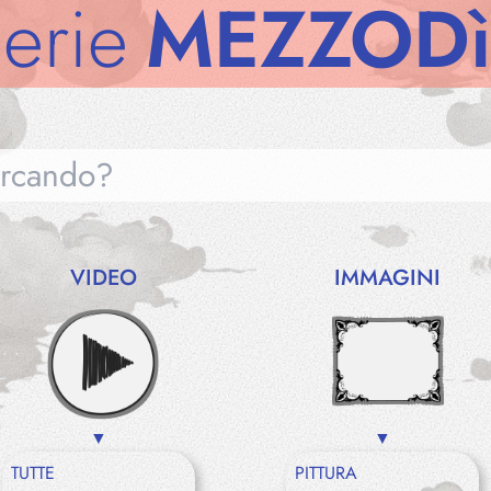
MEZZODì
Gall
VIDEO
IMMAGINI
Gallerie
Notizie
TUTTE
PITTURA