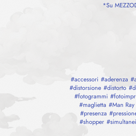
*Su MEZZODì 
#
accessori
#
aderenza
#
#
distorsione
#
distorto
#
d
#
fotogrammi
#
fotoimpr
#
maglietta
#
Man Ray
#
presenza
#
pression
#
shopper
#
simultanei