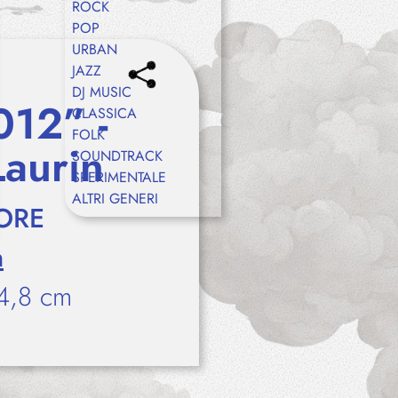
ROCK
POP
URBAN
JAZZ
DJ MUSIC
012” -
CLASSICA
FOLK
Laurin
SOUNDTRACK
SPERIMENTALE
ALTRI GENERI
ORE
n
4,8 cm