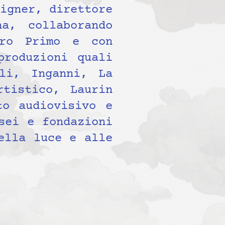
igner, direttore
a, collaborando
tro Primo e con
produzioni quali
li, Inganni, La
tistico, Laurin
to audiovisivo e
sei e fondazioni
ella luce e alle