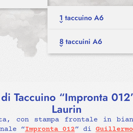
1 taccuino A6
8 taccuini A6
 di Taccuino “Impronta 012”
Laurin
ta, con stampa frontale in bia
nale “
Impronta 012
” di
Guillermo