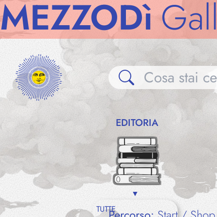
ZODì
Gallerie
EDITORIA
TUTTE
Percorso:
Start
Shop