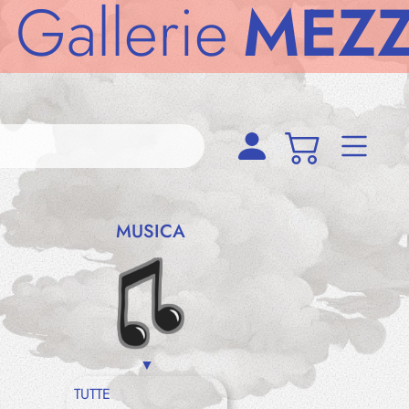
erie
MEZZODì
MUSICA
TUTTE