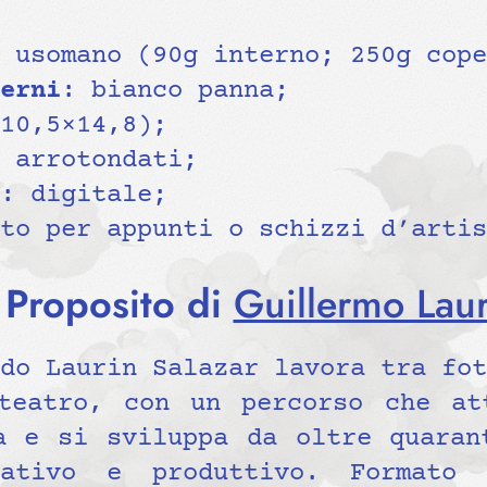
 usomano (90g interno; 250g cope
erni
: bianco panna;
10,5×14,8);
 arrotondati;
: digitale;
to per appunti o schizzi d’artis
 Proposito di
Guillermo Laur
do Laurin Salazar lavora tra fot
teatro, con un percorso che at
a e si sviluppa da oltre quaran
cativo e produttivo. Formato