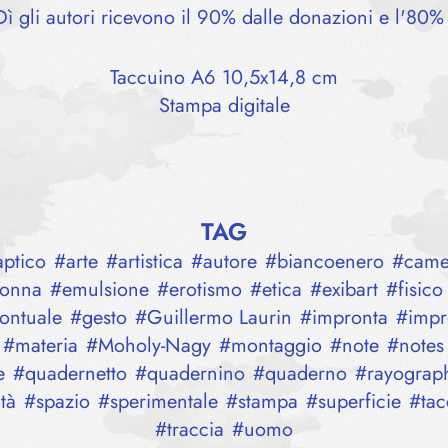
gli autori ricevono il 90% dalle donazioni e l'80% 
Taccuino A6 10,5x14,8 cm
Stampa digitale
TAG
aptico
#
arte
#
artistica
#
autore
#
biancoenero
#
came
onna
#
emulsione
#
erotismo
#
etica
#
exibart
#
fisico
ontuale
#
gesto
#
Guillermo Laurin
#
impronta
#
impr
#
materia
#
Moholy-Nagy
#
montaggio
#
note
#
notes
e
#
quadernetto
#
quadernino
#
quaderno
#
rayograp
tà
#
spazio
#
sperimentale
#
stampa
#
superficie
#
ta
#
traccia
#
uomo