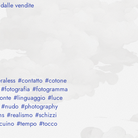
dalle vendite
raless
#
contatto
#
cotone
#
fotografia
#
fotogramma
onte
#
linguaggio
#
luce
#
nudo
#
photography
hs
#
realismo
#
schizzi
ccuino
#
tempo
#
tocco