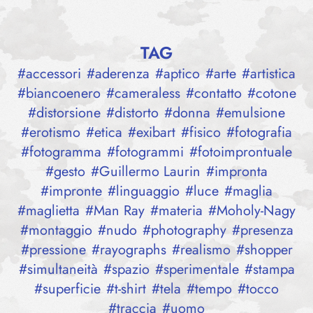
TAG
#
accessori
#
aderenza
#
aptico
#
arte
#
artistica
#
biancoenero
#
cameraless
#
contatto
#
cotone
#
distorsione
#
distorto
#
donna
#
emulsione
#
erotismo
#
etica
#
exibart
#
fisico
#
fotografia
#
fotogramma
#
fotogrammi
#
fotoimprontuale
#
gesto
#
Guillermo Laurin
#
impronta
#
impronte
#
linguaggio
#
luce
#
maglia
#
maglietta
#
Man Ray
#
materia
#
Moholy-Nagy
#
montaggio
#
nudo
#
photography
#
presenza
#
pressione
#
rayographs
#
realismo
#
shopper
#
simultaneità
#
spazio
#
sperimentale
#
stampa
#
superficie
#
t-shirt
#
tela
#
tempo
#
tocco
#
traccia
#
uomo