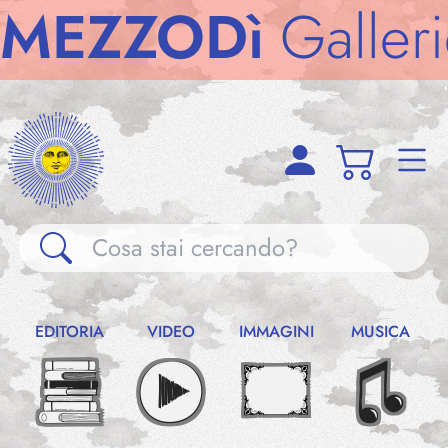
ZODì
Gallerie
M
Gallerie
EDITORIA
VIDEO
IMMAGINI
MUSICA
Notizie