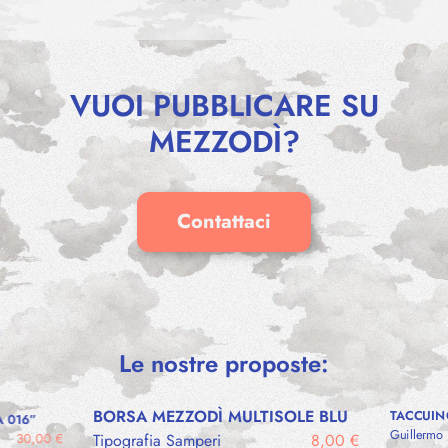
VUOI PUBBLICARE SU
MEZZODÌ?
Contattaci
Le nostre proposte:
BORSA MEZZODÌ MULTISOLE BLU
TACCUIN
 016”
Guillermo 
Tipografia Samperi
8,00
€
30,00
€