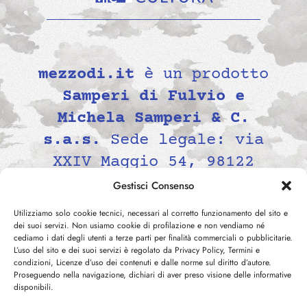
mezzodi.it
è un prodotto
Samperi di Fulvio e
Michela Samperi & C.
s.a.s.
Sede legale: via
XXIV Maggio 54, 98122
Messina, Italia P.IVA
Gestisci Consenso
02139690834 -
Utilizziamo solo cookie tecnici, necessari al corretto funzionamento del sito e
contatti@mezzodi.it
dei suoi servizi. Non usiamo cookie di profilazione e non vendiamo né
cediamo i dati degli utenti a terze parti per finalità commerciali o pubblicitarie.
L’uso del sito e dei suoi servizi è regolato da Privacy Policy, Termini e
condizioni, Licenze d’uso dei contenuti e dalle norme sul diritto d’autore.
Proseguendo nella navigazione, dichiari di aver preso visione delle informative
disponibili.