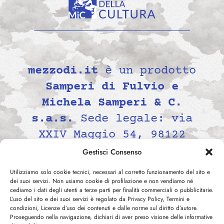
mezzodi.it
è un prodotto
Samperi di Fulvio e
Michela Samperi & C.
s.a.s.
Sede legale: via
XXIV Maggio 54, 98122
Messina, Italia P.IVA
Gestisci Consenso
02139690834 -
Utilizziamo solo cookie tecnici, necessari al corretto funzionamento del sito e
contatti@mezzodi.it
dei suoi servizi. Non usiamo cookie di profilazione e non vendiamo né
cediamo i dati degli utenti a terze parti per finalità commerciali o pubblicitarie.
L’uso del sito e dei suoi servizi è regolato da Privacy Policy, Termini e
condizioni, Licenze d’uso dei contenuti e dalle norme sul diritto d’autore.
Proseguendo nella navigazione, dichiari di aver preso visione delle informative