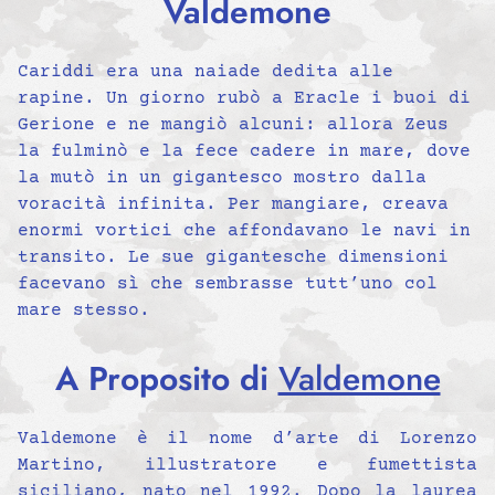
Valdemone
Cariddi era una naiade dedita alle
rapine. Un giorno rubò a Eracle i buoi di
Gerione e ne mangiò alcuni: allora Zeus
la fulminò e la fece cadere in mare, dove
la mutò in un gigantesco mostro dalla
voracità infinita. Per mangiare, creava
enormi vortici che affondavano le navi in
transito. Le sue gigantesche dimensioni
facevano sì che sembrasse tutt’uno col
mare stesso.
A Proposito di
Valdemone
Valdemone è il nome d’arte di Lorenzo
Martino, illustratore e fumettista
siciliano, nato nel 1992. Dopo la laurea