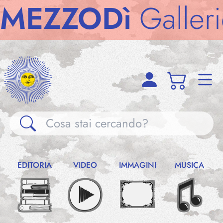
ZZODì
Gallerie
M
Gallerie
EDITORIA
VIDEO
IMMAGINI
MUSICA
Notizie