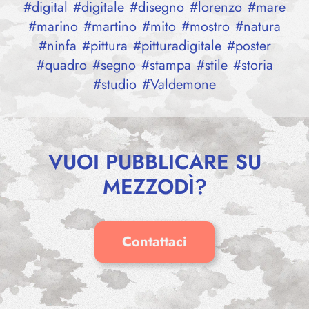
#
digital
#
digitale
#
disegno
#
lorenzo
#
mare
#
marino
#
martino
#
mito
#
mostro
#
natura
#
ninfa
#
pittura
#
pitturadigitale
#
poster
#
quadro
#
segno
#
stampa
#
stile
#
storia
#
studio
#
Valdemone
VUOI PUBBLICARE SU
FEBEA – SERIE PHOIBÊ N° 1
MEZZODÌ?
Valentina Albanese
65,00
€
Contattaci