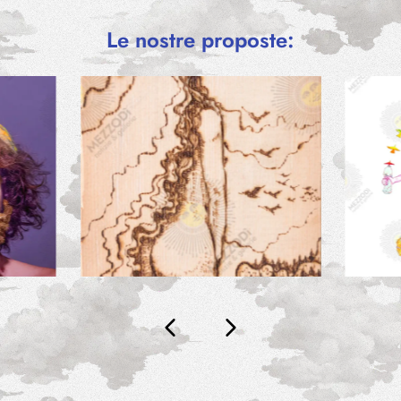
€
–
AMICO E
Le nostre proposte:
0
€
Francesco R
Calzi