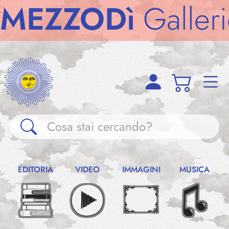
ZZODì
Gallerie
M
Gallerie
EDITORIA
VIDEO
IMMAGINI
MUSICA
Notizie