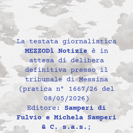
La testata giornalistica
MEZZODì Notizie
è in
attesa di delibera
definitiva presso il
tribunale di Messina
(pratica n° 1667/26 del
08/05/2026)
Editore:
Samperi di
Fulvio e Michela Samperi
& C. s.a.s.
;