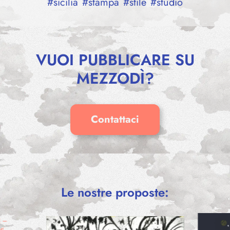
#
sicilia
#
stampa
#
stile
#
studio
VUOI PUBBLICARE SU
MEZZODÌ?
Contattaci
ABBRACC
Le nostre proposte:
Pensieri Illu
TRE ALBERI
Neve Sarò
6,00
€
–
30,00
€
 #4
€
–