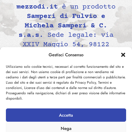
mezzodi.it
è un prodotto
Samperi di Fulvio e
Michela Samperi & C.
s.a.s.
Sede legale: via
XXIV Maggio 54, 98122
Messina, Italia P.IVA
Gestisci Consenso
02139690834 -
Utilizziamo solo cookie tecnici, necessari al corretto funzionamento del sito e
contatti@mezzodi.it
dei suoi servizi. Non usiamo cookie di profilazione e non vendiamo né
cediamo i dati degli utenti a terze parti per finalità commerciali o pubblicitarie.
L’uso del sito e dei suoi servizi è regolato da Privacy Policy, Termini e
condizioni, Licenze d’uso dei contenuti e dalle norme sul diritto d’autore.
Proseguendo nella navigazione, dichiari di aver preso visione delle informative
disponibili.
Accetta
©
2026
mezzodi.it -
Privacy
Nega