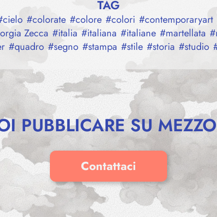
TAG
#
cielo
#
colorate
#
colore
#
colori
#
contemporaryart
orgia Zecca
#
italia
#
italiana
#
italiane
#
martellata
#
er
#
quadro
#
segno
#
stampa
#
stile
#
storia
#
studio
OI PUBBLICARE SU MEZZO
Contattaci