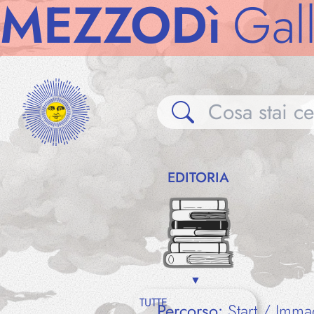
ZZODì
Gallerie
EDITORIA
TUTTE
Percorso:
Start
Imma