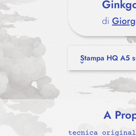
Ginkgo
di
Giorg
Stampa HQ A5 su
A Prop
tecnica original