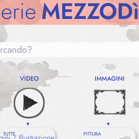
MEZZODì
Gal
VIDEO
IMMAGINI
Gallerie
Notizie
TUTTE
PITTURA
gini
Illustrazione