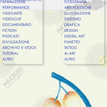
ANIMAZIONE
FOTOGRAFIA
PERFORMANCE
ARTI PLASTICHE
VIDEOARTE
ILLUSTRAZIONE
Shop
VIDEOCLIP
DISEGNO
DOCUMENTARIO
GRAFICA
FICTION
DESIGN
PODCAST
DIGITAL ART
Eventi
DIVULGAZIONE
FUMETTO
ARCHIVIO E STOCK
TATTOO
TUTORIAL
AI ART
ALTRO
ALTRO
Chi siamo
Contatti