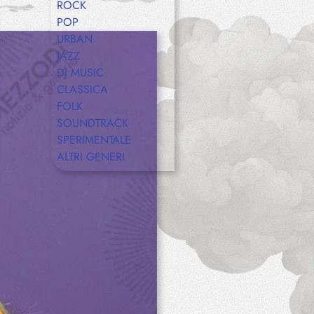
ROCK
POP
URBAN
JAZZ
DJ MUSIC
CLASSICA
FOLK
SOUNDTRACK
SPERIMENTALE
ALTRI GENERI