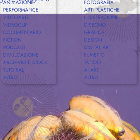
ANIMAZIONE
FOTOGRAFIA
PERFORMANCE
ARTI PLASTICHE
VIDEOARTE
ILLUSTRAZIONE
Shop
VIDEOCLIP
DISEGNO
DOCUMENTARIO
GRAFICA
FICTION
DESIGN
PODCAST
DIGITAL ART
Eventi
DIVULGAZIONE
FUMETTO
ARCHIVIO E STOCK
TATTOO
TUTORIAL
AI ART
ALTRO
ALTRO
Chi siamo
Contatti