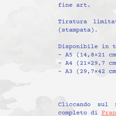
fine art.
Tiratura limit
(stampata).
Disponibile in t
– A5 (14,8×21 cm
– A4 (21×29,7 cm
– A3 (29,7×42 cm
Cliccando sul 
completo di
Fran