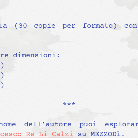
ata (30 copie per formato) con
re dimensioni:
)
)
)
***
nome dell’autore puoi esplora
cesco Re Li Calzi
su MEZZODì.