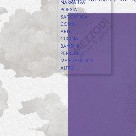
NARRATIVA
POESIA
SAGGISTICA
COMIX
ARTE
CUCINA
BAMBINI
PERIODICI
MANUALISTICA
ALTRO