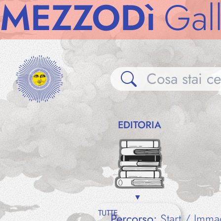
ZZODì
Gallerie
EDITORIA
TUTTE
Percorso:
Start
Imma