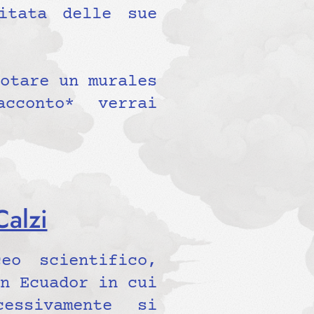
itata delle sue
otare un murales
cconto* verrai
Calzi
eo scientifico,
n Ecuador in cui
essivamente si