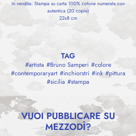
In vendita: Stampa su carta 100% cotone numerata con
autentica (20 copie)
22x8 cm
TAG
#
artista
#
Bruno Samperi
#
colore
#
contemporaryart
#
inchiorstri
#
ink
#
pittura
#
sicilia
#
stampa
VUOI PUBBLICARE SU
MEZZODÌ?
FEBEA – SERIE PHOIBÊ N° 1