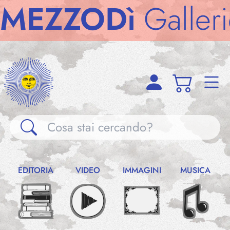
ZZODì
Gallerie
M
Gallerie
EDITORIA
VIDEO
IMMAGINI
MUSICA
Notizie