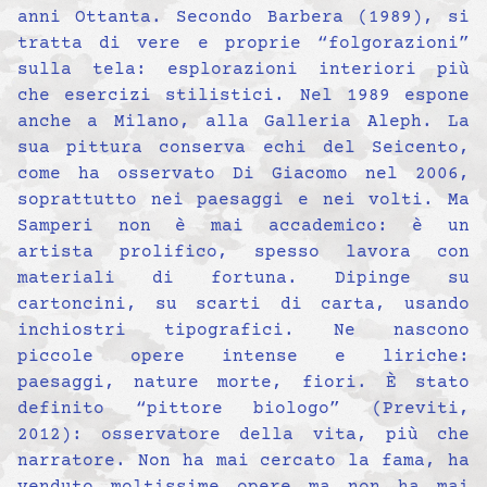
anni Ottanta. Secondo Barbera (1989), si
tratta di vere e proprie “folgorazioni”
sulla tela: esplorazioni interiori più
che esercizi stilistici. Nel 1989 espone
anche a Milano, alla Galleria Aleph. La
sua pittura conserva echi del Seicento,
come ha osservato Di Giacomo nel 2006,
soprattutto nei paesaggi e nei volti. Ma
Samperi non è mai accademico: è un
artista prolifico, spesso lavora con
materiali di fortuna. Dipinge su
cartoncini, su scarti di carta, usando
inchiostri tipografici. Ne nascono
piccole opere intense e liriche:
paesaggi, nature morte, fiori. È stato
definito “pittore biologo” (Previti,
2012): osservatore della vita, più che
narratore. Non ha mai cercato la fama, ha
venduto moltissime opere ma non ha mai