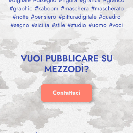
#
digitale
#
disegno
#
figura
#
grafica
#
grafico
#
graphic
#
kaboom
#
maschera
#
mascherato
#
notte
#
pensiero
#
pitturadigitale
#
quadro
#
segno
#
sicilia
#
stile
#
studio
#
uomo
#
voci
VUOI PUBBLICARE SU
MEZZODÌ?
Contattaci
IN THE ROAD
Francesco Re Li
35,00
€
–
Calzi
100,00
€