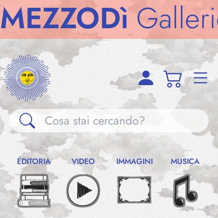
ZODì
Gallerie
M
Gallerie
EDITORIA
VIDEO
IMMAGINI
MUSICA
Notizie