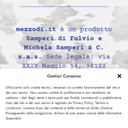
mezzodi.it
è un prodotto
Samperi di Fulvio e
Michela Samperi & C.
s.a.s.
Sede legale: via
XXIV Maggio 54, 98122
Messina, Italia P.IVA
Gestisci Consenso
02139690834 -
Utilizziamo solo cookie tecnici, necessari al corretto funzionamento del sito e
contatti@mezzodi.it
dei suoi servizi. Non usiamo cookie di profilazione e non vendiamo né
cediamo i dati degli utenti a terze parti per finalità commerciali o pubblicitarie.
L’uso del sito e dei suoi servizi è regolato da Privacy Policy, Termini e
condizioni, Licenze d’uso dei contenuti e dalle norme sul diritto d’autore.
Proseguendo nella navigazione, dichiari di aver preso visione delle informative
disponibili.