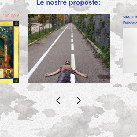
Le nostre proposte:
100,00
€
VASO 
Frances