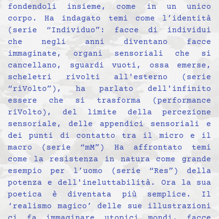
fondendoli insieme, come in un unico
corpo. Ha indagato temi come l’identità
(serie “Individuo”: facce di individui
che negli anni diventano facce
immaginate, organi sensoriali che si
cancellano, sguardi vuoti, ossa emerse,
scheletri rivolti all'esterno (serie
“riVolto”), ha parlato dell'infinito
essere che si trasforma (performance
riVolto), del limite della percezione
sensoriale, delle appendici sensoriali e
dei punti di contatto tra il micro e il
macro (serie “mM”) Ha affrontato temi
come la resistenza in natura come grande
esempio per l’uomo (serie “Res”) della
potenza e dell'ineluttabilità. Ora la sua
poetica è diventata più semplice. Il
‘realismo magico’ delle sue illustrazioni
ci fa immaginare utopici mondi, facce