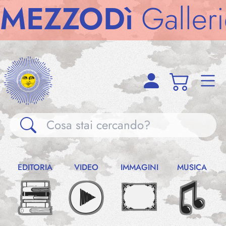
ZZODì
Gallerie
M
Gallerie
EDITORIA
VIDEO
IMMAGINI
MUSICA
Notizie