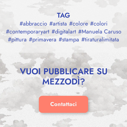
TAG
#
abbraccio
#
artista
#
colore
#
colori
#
contemporaryart
#
digitalart
#
Manuela Caruso
#
pittura
#
primavera
#
stampa
#
tiraturalimitata
VUOI PUBBLICARE SU
MEZZODÌ?
FEBEA –
Contattaci
Valentina
UNFOLD YOURSELF