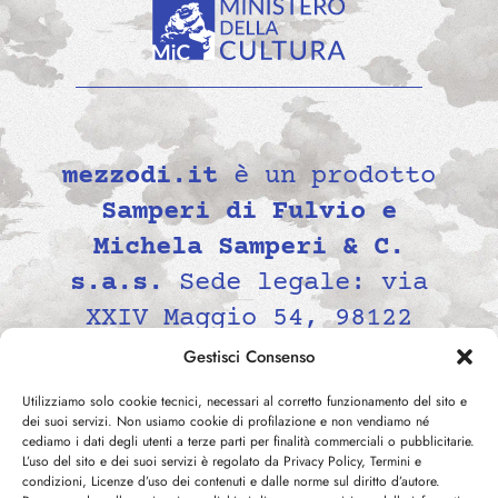
mezzodi.it
è un prodotto
Samperi di Fulvio e
Michela Samperi & C.
s.a.s.
Sede legale: via
XXIV Maggio 54, 98122
Messina, Italia P.IVA
Gestisci Consenso
02139690834 -
Utilizziamo solo cookie tecnici, necessari al corretto funzionamento del sito e
contatti@mezzodi.it
dei suoi servizi. Non usiamo cookie di profilazione e non vendiamo né
cediamo i dati degli utenti a terze parti per finalità commerciali o pubblicitarie.
L’uso del sito e dei suoi servizi è regolato da Privacy Policy, Termini e
condizioni, Licenze d’uso dei contenuti e dalle norme sul diritto d’autore.