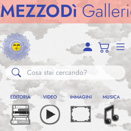
ZZODì
Gallerie
M
Gallerie
EDITORIA
VIDEO
IMMAGINI
MUSICA
Notizie