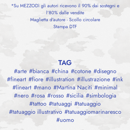
*Su MEZZODì gli autori ricevono il 90% dai sostegni e
l'80% dalle vendite
Maglietta d'autore - Scollo circolare
Stampa DTF
TAG
#
arte
#
bianca
#
china
#
cotone
#
disegno
#
fineart
#
fiore
#
illustration
#
illustrazione
#
ink
#
lineart
#
mano
#
Martina Naciti
#
minimal
#
nero
#
rosa
#
rosso
#
sicilia
#
simbologia
#
tattoo
#
tatuaggi
#
tatuaggio
#
tatuaggio illustrativo
#
tatuaggiomarinaresco
#
uomo