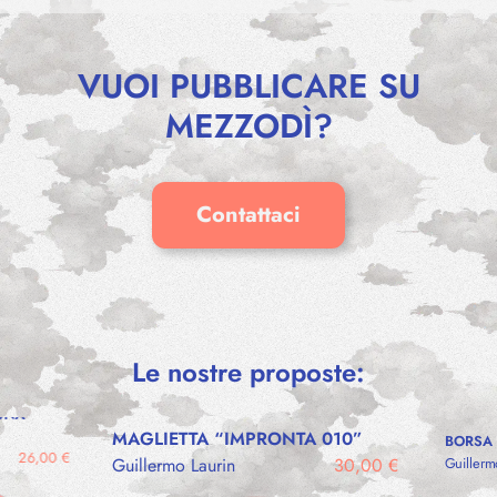
VUOI PUBBLICARE SU
MEZZODÌ?
Contattaci
Le nostre proposte:
UNA
MAGLIETTA “IMPRONTA 010”
BORSA 
26,00
€
Guillerm
Guillermo Laurin
30,00
€