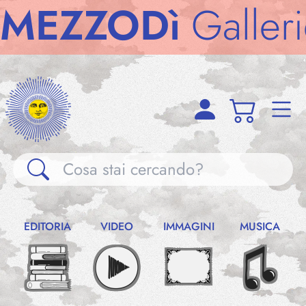
ZZODì
Gallerie
M
Gallerie
EDITORIA
VIDEO
IMMAGINI
MUSICA
Notizie