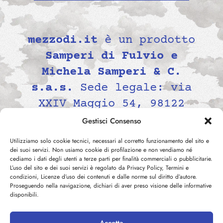
mezzodi.it
è un prodotto
Samperi di Fulvio e
Michela Samperi & C.
s.a.s.
Sede legale: via
XXIV Maggio 54, 98122
Messina, Italia P.IVA
Gestisci Consenso
02139690834 -
Utilizziamo solo cookie tecnici, necessari al corretto funzionamento del sito e
contatti@mezzodi.it
dei suoi servizi. Non usiamo cookie di profilazione e non vendiamo né
cediamo i dati degli utenti a terze parti per finalità commerciali o pubblicitarie.
L’uso del sito e dei suoi servizi è regolato da Privacy Policy, Termini e
condizioni, Licenze d’uso dei contenuti e dalle norme sul diritto d’autore.
Proseguendo nella navigazione, dichiari di aver preso visione delle informative
disponibili.
Accetta