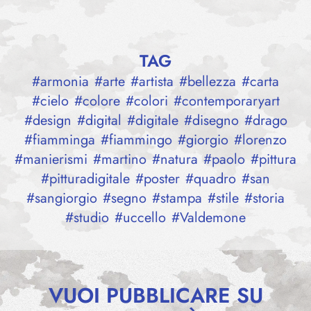
TAG
#
armonia
#
arte
#
artista
#
bellezza
#
carta
#
cielo
#
colore
#
colori
#
contemporaryart
#
design
#
digital
#
digitale
#
disegno
#
drago
#
fiamminga
#
fiammingo
#
giorgio
#
lorenzo
#
manierismi
#
martino
#
natura
#
paolo
#
pittura
#
pitturadigitale
#
poster
#
quadro
#
san
#
sangiorgio
#
segno
#
stampa
#
stile
#
storia
#
studio
#
uccello
#
Valdemone
VUOI PUBBLICARE SU