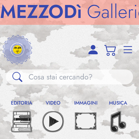
ZZODì
Gallerie
M
Gallerie
EDITORIA
VIDEO
IMMAGINI
MUSICA
Notizie