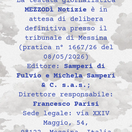
La testata giornalistica
MEZZODì Notizie
è in
attesa di delibera
definitiva presso il
tribunale di Messina
(pratica n° 1667/26 del
08/05/2026)
Editore:
Samperi di
Fulvio e Michela Samperi
& C. s.a.s.
;
Direttore responsabile:
Francesco Parisi
Sede legale: via XXIV
Maggio, 54,