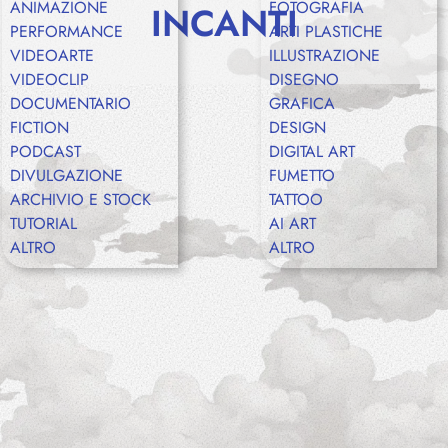
ANIMAZIONE
FOTOGRAFIA
INCANTI
PERFORMANCE
ARTI PLASTICHE
VIDEOARTE
ILLUSTRAZIONE
Shop
VIDEOCLIP
DISEGNO
DOCUMENTARIO
GRAFICA
FICTION
DESIGN
PODCAST
DIGITAL ART
Eventi
DIVULGAZIONE
FUMETTO
ARCHIVIO E STOCK
TATTOO
TUTORIAL
AI ART
ALTRO
ALTRO
Chi siamo
Contatti