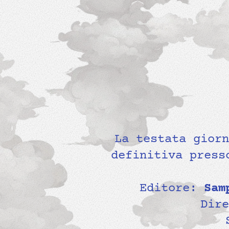
La testata gior
definitiva press
Editore:
Sam
Dir