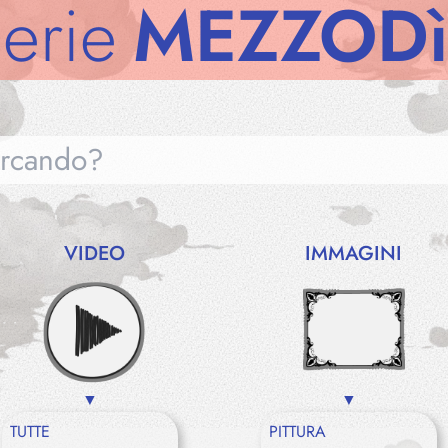
ie
MEZZODì
Ga
VIDEO
IMMAGINI
Gallerie
Notizie
TUTTE
PITTURA