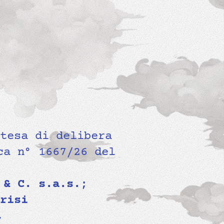
tesa di delibera
ca n° 1667/26 del
 & C. s.a.s.
;
risi
,