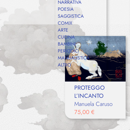
NARRATIVA
POESIA
SAGGISTICA
COMIX
ARTE
CUCINA
BAMBINI
PERIODICI
MANUALISTICA
ALTRO
PROTEGGO
L’INCANTO
Manuela Caruso
75,00
€