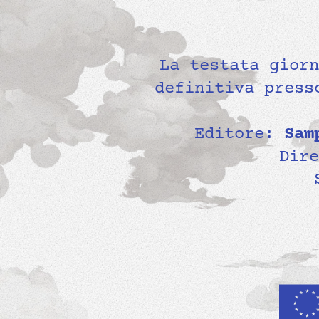
La testata gior
definitiva press
Editore:
Sam
Dir