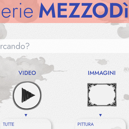
e
MEZZODì
Ga
VIDEO
IMMAGINI
Gallerie
Notizie
TUTTE
PITTURA