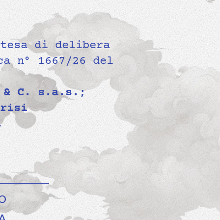
tesa di delibera
ca n° 1667/26 del
 & C. s.a.s.
;
risi
,