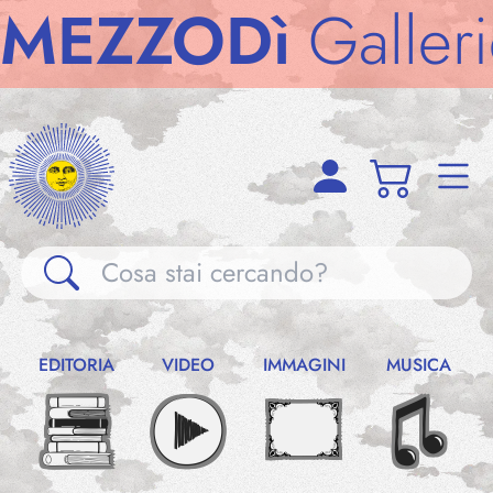
ZZODì
Gallerie
M
Gallerie
EDITORIA
VIDEO
IMMAGINI
MUSICA
Notizie