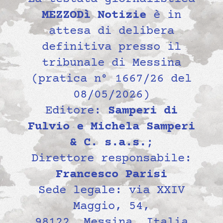
MEZZODì Notizie
è in
attesa di delibera
definitiva presso il
tribunale di Messina
(pratica n° 1667/26 del
08/05/2026)
Editore:
Samperi di
Fulvio e Michela Samperi
& C. s.a.s.
;
Direttore responsabile:
Francesco Parisi
Sede legale: via XXIV
Maggio, 54,
98122, Messina, Italia