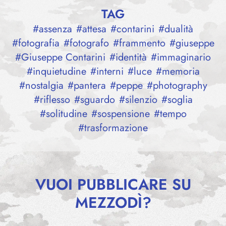
TAG
#
assenza
#
attesa
#
contarini
#
dualità
#
fotografia
#
fotografo
#
frammento
#
giuseppe
#
Giuseppe Contarini
#
identità
#
immaginario
#
inquietudine
#
interni
#
luce
#
memoria
#
nostalgia
#
pantera
#
peppe
#
photography
#
riflesso
#
sguardo
#
silenzio
#
soglia
#
solitudine
#
sospensione
#
tempo
#
trasformazione
VUOI PUBBLICARE SU
MEZZODÌ?