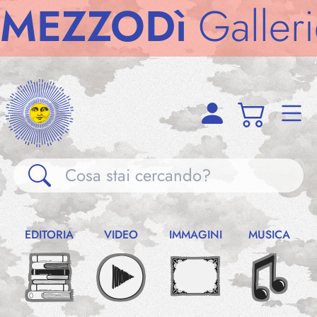
ZODì
Gallerie
M
Gallerie
EDITORIA
VIDEO
IMMAGINI
MUSICA
Notizie