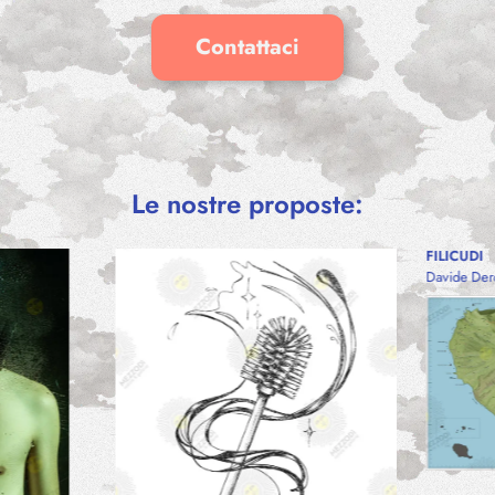
Contattaci
SPLENDIDO SPLENDENTE
–
€
Neve Sarò
10,00
€
–
40,00
€
Le nostre proposte:
NUOVA MA
FILICUDI
Davide Der