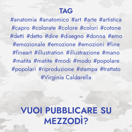
TAG
#
anatomia
#
anatomico
#
art
#
arte
#
artistica
#
capro
#
colorate
#
colore
#
colori
#
cotone
#
detti
#
detto
#
dire
#
disegno
#
donna
#
emo
#
emozionale
#
emozione
#
emozioni
#
fine
#
fineart
#
illustration
#
illustrazione
#
mano
#
matita
#
matite
#
modi
#
modo
#
popolare
#
popolari
#
riproduzione
#
stampa
#
trattato
#
Virginia Caldarella
VUOI PUBBLICARE SU
MEZZODÌ?