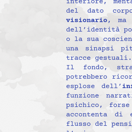
interiore, ment
del dato corp
visionario
, ma 
dell’identità po
o la sua coscien
una sinapsi pi
tracce gestuali.
Il fondo, stra
potrebbero rico
esplose dell’
in
funzione narra
psichico, forse
accontenta di
flusso del pensi