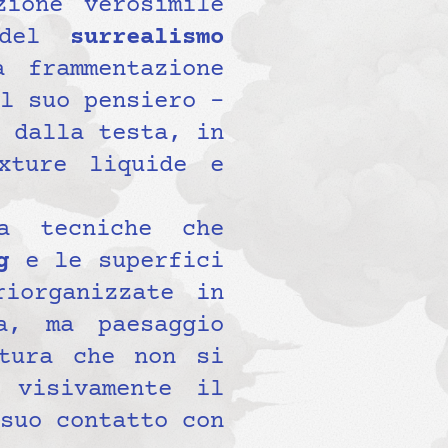
zione verosimile
à del
surrealismo
 frammentazione
l suo pensiero –
 dalla testa, in
xture liquide e
a tecniche che
g
e le superfici
iorganizzate in
a, ma paesaggio
tura che non si
visivamente il
suo contatto con