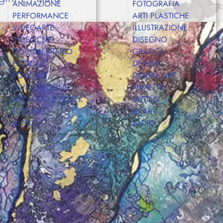
ANIMAZIONE
FOTOGRAFIA
PERFORMANCE
ARTI PLASTICHE
VIDEOARTE
ILLUSTRAZIONE
Shop
VIDEOCLIP
DISEGNO
DOCUMENTARIO
GRAFICA
FICTION
DESIGN
PODCAST
DIGITAL ART
Eventi
DIVULGAZIONE
FUMETTO
ARCHIVIO E STOCK
TATTOO
TUTORIAL
AI ART
ALTRO
ALTRO
Chi siamo
Contatti