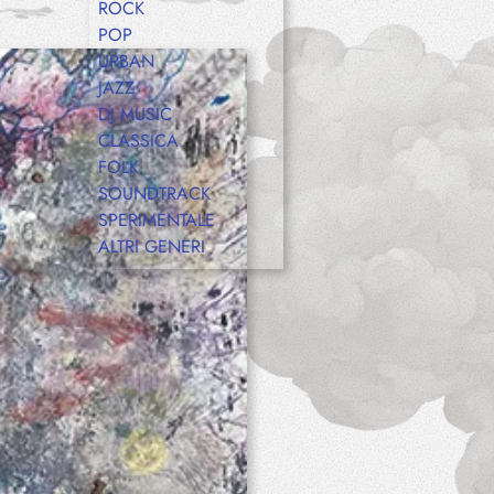
ROCK
POP
URBAN
JAZZ
DJ MUSIC
CLASSICA
FOLK
SOUNDTRACK
SPERIMENTALE
ALTRI GENERI