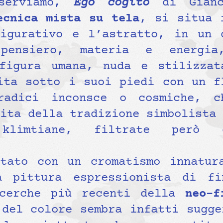
sserviamo,
Ego cogito
di Gianca
ecnica mista su tela
, si situa 
igurativo e l’astratto, in un 
ensiero, materia e energia
figura umana, nuda e stilizzat
ita sotto i suoi piedi con un f
radici inconsce o cosmiche, 
ita della tradizione simbolista 
klimtiane, filtrate però d
tato con un cromatismo innatur
a pittura espressionista di fi
icerche più recenti della
neo-f
 del colore sembra infatti sugge