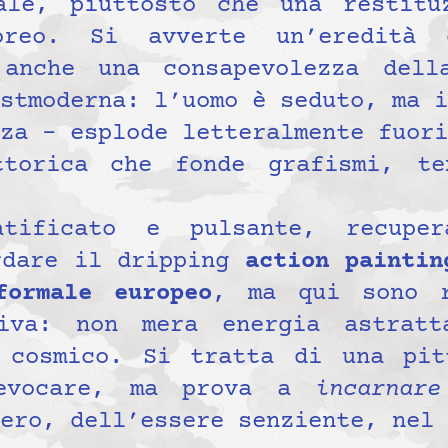
ale, piuttosto che una restitu
oreo. Si avverte un’eredit
anche una consapevolezza della
stmoderna: l’uomo è seduto, ma i
za – esplode letteralmente fuori
ttorica che fonde grafismi, te
tificato e pulsante, recuper
rdare il dripping
action paintin
formale europeo
, ma qui sono r
tiva: non mera energia astratt
 cosmico. Si tratta di una pit
 evocare, ma prova a
incarnare
ero, dell’essere senziente, nel 