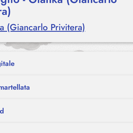
ra)
 (Giancarlo Privitera)
itale
martellata
nd