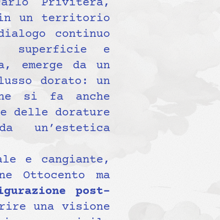
rlo Privitera,
in un territorio
dialogo continuo
, superficie e
a, emerge da un
lusso dorato: un
che si fa anche
e delle dorature
a un’estetica
ale e cangiante,
ne Ottocento ma
igurazione post-
rire una visione