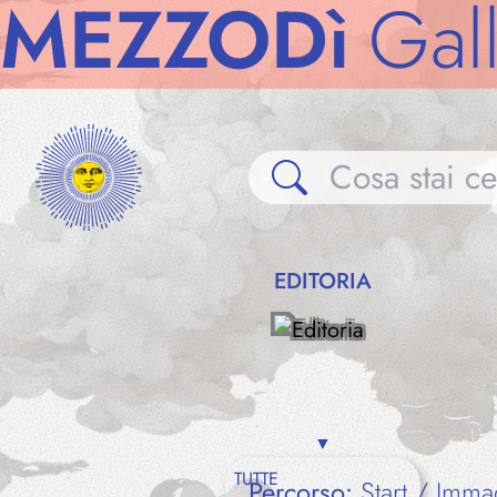
Dì
Gallerie
ME
EDITORIA
TUTTE
Percorso:
Start
Imma