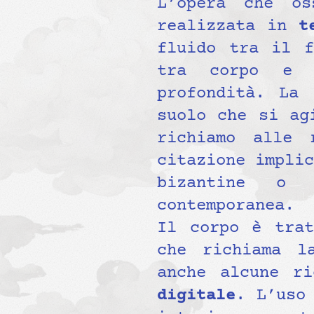
L’opera che o
realizzata in
t
fluido tra il f
tra corpo e p
profondità. La 
suolo che si ag
richiamo alle 
citazione implic
bizantine o 
contemporanea.
Il corpo è trat
che richiama l
anche alcune r
digitale
. L’uso