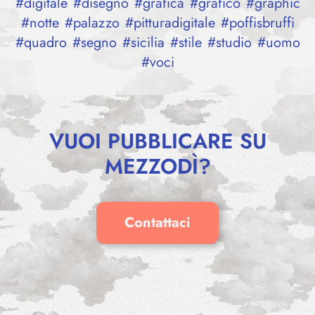
#
digitale
#
disegno
#
grafica
#
grafico
#
graphic
#
notte
#
palazzo
#
pitturadigitale
#
poffisbruffi
#
quadro
#
segno
#
sicilia
#
stile
#
studio
#
uomo
#
voci
VUOI PUBBLICARE SU
MEZZODÌ?
Contattaci