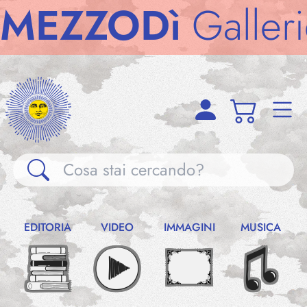
ZZODì
Gallerie
M
Gallerie
EDITORIA
VIDEO
IMMAGINI
MUSICA
Notizie