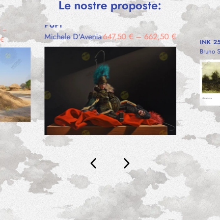
Le nostre proposte:
PUPI
€
–
Michele D'Avenia
647,50
€
–
662,50
€
0
€
INK 2
Bruno 