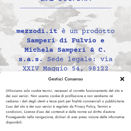
mezzodi.it
è un prodotto
Samperi di Fulvio e
Michela Samperi & C.
s.a.s.
Sede legale: via
XXIV Maggio 54, 98122
Messina, Italia P.IVA
Gestisci Consenso
02139690834 -
Utilizziamo solo cookie tecnici, necessari al corretto funzionamento del sito e
contatti@mezzodi.it
dei suoi servizi. Non usiamo cookie di profilazione e non vendiamo né
cediamo i dati degli utenti a terze parti per finalità commerciali o pubblicitarie.
L’uso del sito e dei suoi servizi è regolato da Privacy Policy, Termini e
condizioni, Licenze d’uso dei contenuti e dalle norme sul diritto d’autore.
Proseguendo nella navigazione, dichiari di aver preso visione delle informative
disponibili.